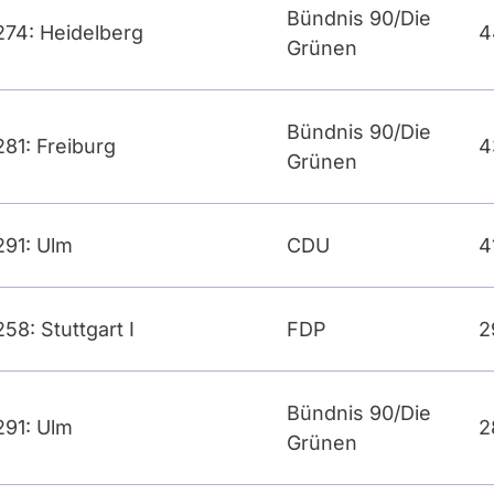
Bündnis 90/Die
274: Heidelberg
4
Grünen
Bündnis 90/Die
281: Freiburg
4
Grünen
291: Ulm
CDU
4
258: Stuttgart I
FDP
2
Bündnis 90/Die
291: Ulm
2
Grünen