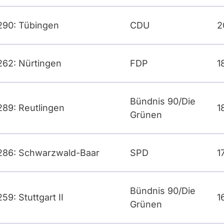
290: Tübingen
CDU
2
262: Nürtingen
FDP
1
Bündnis 90/Die
289: Reutlingen
1
Grünen
286: Schwarzwald-Baar
SPD
1
Bündnis 90/Die
259: Stuttgart II
1
Grünen