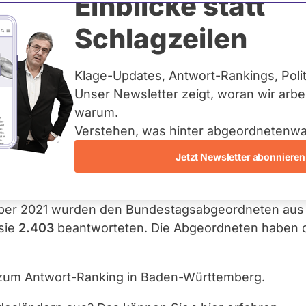
Einblicke statt
Schlagzeilen
ahr schaut abgeordnetenwatch.de auf das quantitati
abgeordneten auf
abgeordnetenwatch.de/bundesta
Klage-Updates, Antwort-Rankings, Poli
 die Abgeordneten, die viel auf Fragen von Bürger
Unser Newsletter zeigt, woran wir arbe
ch.de
en die MdB aus Baden-Württemberg? Das zeigen wir 
warum.
Verstehen, was hinter abgeordnetenwa
en aus Baden-Württemberg die Auszeichnung „hervor
Jetzt Newsletter abonnieren
bgeordneten aus Baden-Württemberg liegt 2023 durc
22 lag sie bei 81 Prozent.
ember 2021 wurden den Bundestagsabgeordneten a
sie
2.403
beantworteten. Die Abgeordneten haben di
g zum Antwort-Ranking in Baden-Württemberg.