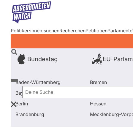
Direkt
zum
Inhalt
Politiker:innen suchen
Recherchen
Petitionen
Parlamente
Bundestag
EU-Parlam
Baden-Württemberg
Bremen
Bayern
Hamburg
Deine
Berlin
Hessen
Suche
Startseite
Blog
Parlamente
Antwort-Ranking 20
Brandenburg
Mecklenburg-Vor
Antwort-Ranking 20