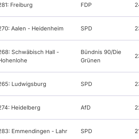
281: Freiburg
FDP
2
270: Aalen - Heidenheim
SPD
2
268: Schwäbisch Hall -
Bündnis 90/Die
2
Hohenlohe
Grünen
265: Ludwigsburg
SPD
2
274: Heidelberg
AfD
2
283: Emmendingen - Lahr
SPD
2