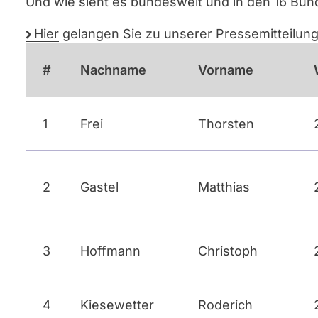
Und wie sieht es bundesweit und in den 16 Bu
Hier
gelangen Sie zu unserer Pressemitteilu
#
Nachname
Vorname
1
Frei
Thorsten
2
Gastel
Matthias
3
Hoffmann
Christoph
4
Kiesewetter
Roderich