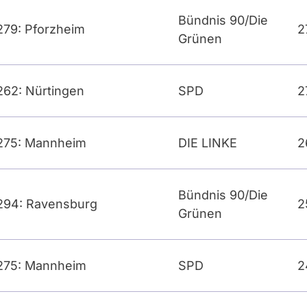
Bündnis 90/Die
279: Pforzheim
2
Grünen
262: Nürtingen
SPD
2
275: Mannheim
DIE LINKE
2
Bündnis 90/Die
294: Ravensburg
2
Grünen
275: Mannheim
SPD
2