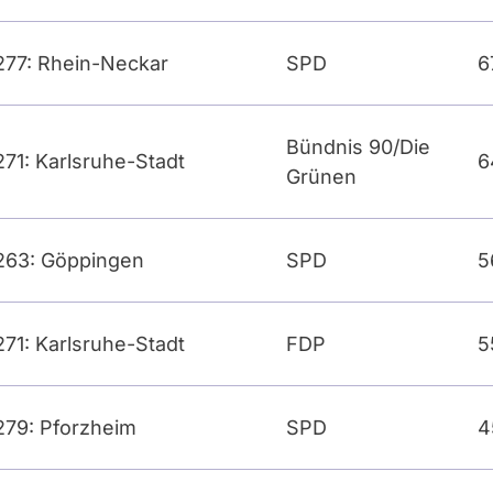
277: Rhein-Neckar
SPD
6
Bündnis 90/Die
271: Karlsruhe-Stadt
6
Grünen
263: Göppingen
SPD
5
271: Karlsruhe-Stadt
FDP
5
279: Pforzheim
SPD
4