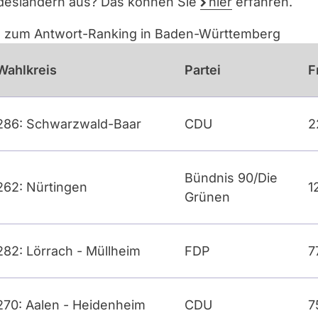
ndesländern aus? Das können Sie
hier
erfahren.
ng zum Antwort-Ranking in Baden-Württemberg
Wahlkreis
Partei
F
286: Schwarzwald-Baar
CDU
2
Bündnis 90/Die
262: Nürtingen
1
Grünen
282: Lörrach - Müllheim
FDP
7
270: Aalen - Heidenheim
CDU
7