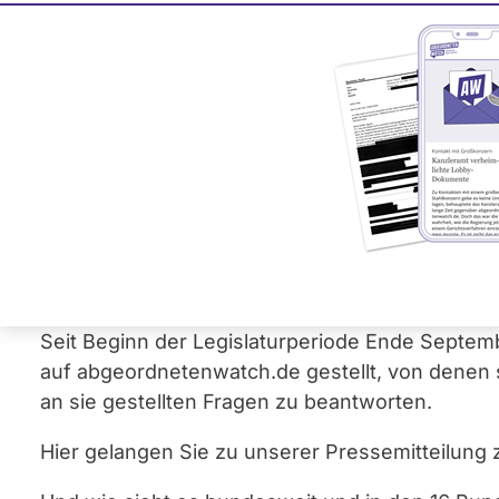
Wie jedes J
Bundestags
Dabei werden
abgeordnetenwat
Wie antwort
2023 erhalten insgesamt 69 der 102 Abgeordnet
„engagiert“. Die Antwortquote der Bundestagsa
dem bundesweiten Durchschnitt (75 Prozent). 20
Seit Beginn der Legislaturperiode Ende Sept
auf abgeordnetenwatch.de gestellt, von denen 
an sie gestellten Fragen zu beantworten.
Hier gelangen Sie zu unserer Pressemitteilun