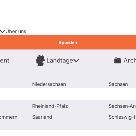
Über uns
Spenden
ent
Landtage
Arch
Spenden
Niedersachsen
Sachsen
Nordrhein-Westfalen
Sachsen-An
Rheinland-Pfalz
Sachsen-An
23: Wie antworten Ihre Abgeordneten?
Antwort-Ranking 
pommern
Saarland
Schleswig-H
23 - Baden-Württemb