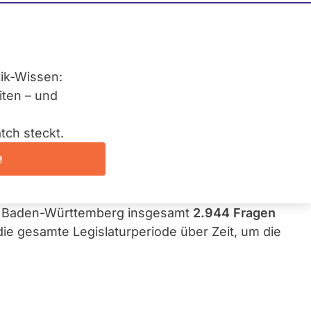
ve Antwortverhalten der
g
. So entsteht unser großes Antwort-Ranking!
tik-Wissen:
:innen reagieren, mit Auszeichnungen geehrt.
iten – und
in der unteren Tabelle.
tch steckt.
ragend“, neun „vorbildlich“ und vier
!
hschnittlich bei
82 Prozent
und damit über
us Baden-Württemberg insgesamt
2.944 Fragen
e gesamte Legislaturperiode über Zeit, um die