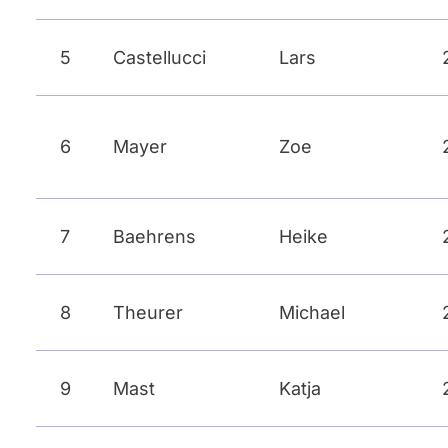
5
Castellucci
Lars
6
Mayer
Zoe
7
Baehrens
Heike
8
Theurer
Michael
9
Mast
Katja