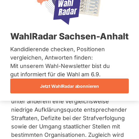
Bremen
Thüringen
Hamburg
Hessen
29. Oktober 2025
Mecklenburg-Vorpommern
Niedersachsen
WahlRadar Sachsen-Anhalt
Der Landtag hat sich mit einem
Antrag
der
Nordrhein-Westfalen
Rheinland-Pfalz
AfD-Fraktion
zur Bekämpfung des
Saarland
Kandidierende checken, Positionen
Linksextremismus in Thüringen befasst.
Sachsen
vergleichen, Antworten finden:
Darin äußert die Fraktion, dass
Sachsen-Anhalt
Mit unserem Wahl-Newsletter bist du
Sachsen-Anhalt
linksextreme Gewalt und Strukturen im
Schleswig-Holstein
gut informiert für die Wahl am 6.9.
Land zugenommen hätten und staatliche
Thüringen
Maßnahmen bislang nicht ausreichend
Jetzt WahlRadar abonnieren
wirksam gewesen seien. Kritisiert werden
Archiv
unter anderem eine vergleichsweise
Über uns
niedrige Aufklärungsquote entsprechender
Straftaten, Defizite bei der Strafverfolgung
Spenden
sowie der Umgang staatlicher Stellen mit
bestimmten Organisationen. Zugleich wird