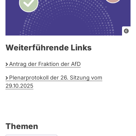
G
r
Weiterführende Links
a
f
i
Antrag der Fraktion der AfD
k
Plenarprotokoll der 26. Sitzung vom
e
29.10.2025
l
e
m
e
n
Themen
t