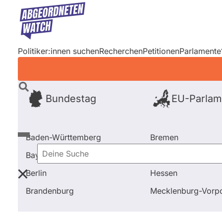
Direkt
zum
Inhalt
Politiker:innen suchen
Recherchen
Petitionen
Parlamente
Bundestag
EU-Parlam
Baden-Württemberg
Bremen
Bayern
Hamburg
Deine
Berlin
Hessen
Suche
Startseite
Frage stellen
Peter Hintze
Fragen und
Brandenburg
Mecklenburg-Vor