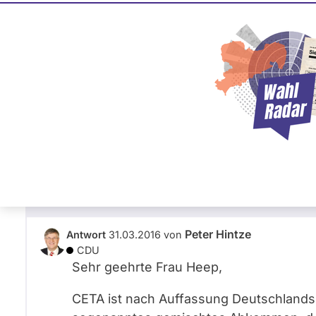
Peter Hintze
CDU
Frage
von Eva H. •
31.03.2016
Frage an Peter Hintze von
Eva H.
bezüglic
Sehr geehrter Herr Hintze,
bestehen Sie auf einer Ratifiezierung von CET
vor jeglichem "Probelauf" ?
Peter Hintze
Antwort
31.03.2016
von
CDU
Sehr geehrte Frau Heep,
CETA ist nach Auffassung Deutschlands 