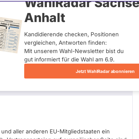
WahlRadar Sachse
Zum Profil
Anhalt
Kandidierende checken, Positionen
vergleichen, Antworten finden:
Mit unserem Wahl-Newsletter bist du
h Gesellschaftspolitik, soziale Gruppen
gut informiert für die Wahl am 6.9.
Jetzt WahlRadar abonnieren
A durch alle Mitgliedsstaaten der EU - und zwar
und aller anderen EU-Mitgliedstaaten ein