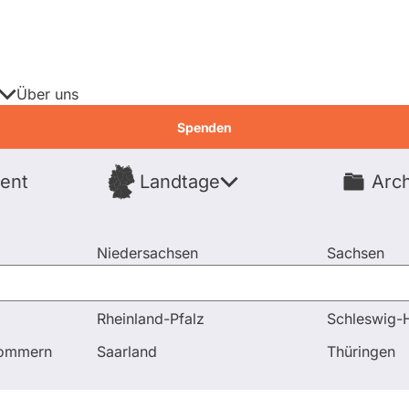
Über uns
Spenden
ent
Landtage
Arch
Spenden
Niedersachsen
Sachsen
Nordrhein-Westfalen
Sachsen-An
Rheinland-Pfalz
Schleswig-H
 Antworten
Frage an Peter Hintze bezüglich Gesellschaftsp
pommern
Saarland
Thüringen