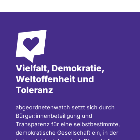
App-Experte für TV, Radio und Zeitungen
Beisitzer im Vorstand FDP-Stadtverband
Beverungen (Kreis Höxter) (2015)
Beauftragter Medien und Digitales im
Kreisvorstand Hameln-Pyrmont (2016)
Mitglied Landesfachausschuss Wirtschaft,
Arbeit, Verkehr und LFA Digitale
Gesellschaft (ab 2016)
Vielfalt, Demokratie,
Kreisvorsitzender Hameln-Pyrmont
Weltoffenheit und
(2017), Social-Media Team FDP
Toleranz
Niedersachsen (2017)
abgeordnetenwatch setzt sich durch
Bürger:innenbeteiligung und
Transparenz für eine selbstbestimmte,
demokratische Gesellschaft ein, in der