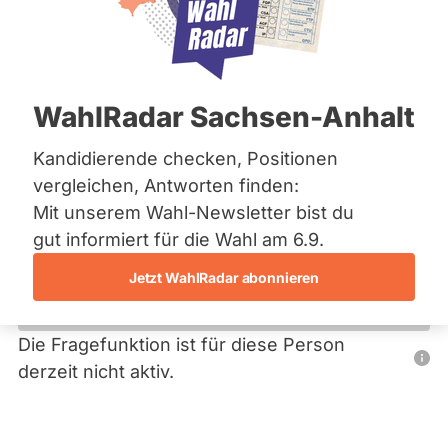
Bremen
Hamburg
Hessen
Primäre
Mecklenburg-Vorpommern
Übersicht
Niedersachsen
Reiter
WahlRadar Sachsen-Anhalt
Nordrhein-Westfalen
Markus Burgdorf
Rheinland-Pfalz
Saarland
Kandidierende checken, Positionen
FDP
Sachsen
vergleichen, Antworten finden:
Sachsen-Anhalt
Dieser Politiker hat kein aktuelles und kein zukünftiges
Mit unserem Wahl-Newsletter bist du
Sachsen-Anhalt
Mandat und keine Direktandidatur auf Landes-, Bundes-
Schleswig-Holstein
gut informiert für die Wahl am 6.9.
oder EU-Ebene. Mögliche Kandidaturen über eine
Thüringen
Wahlliste werden bei uns nicht erfasst.
Jetzt WahlRadar abonnieren
Archiv
Über uns
Die Fragefunktion ist für diese Person
Nur
derzeit nicht aktiv.
Spenden
Politiker:innen
mit