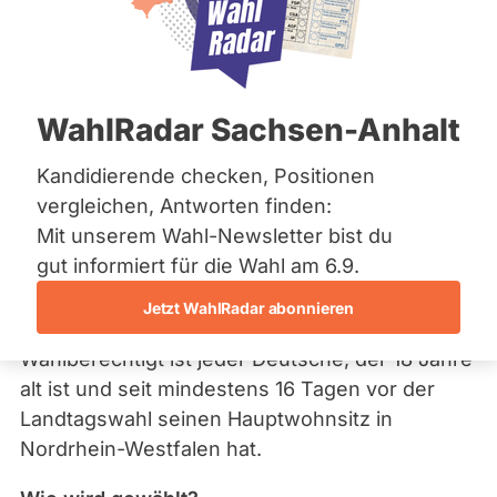
Bremen
2017
Hamburg
Hessen
Am 14. Mai 2017 wurde in Nordrhein-Westfalen
Mecklenburg-Vorpommern
Niedersachsen
ein neues Landesparlament bestimmt. Aus 128
WahlRadar Sachsen-Anhalt
Nordrhein-Westfalen
Wahlkreisen und 17 Parteien werden
Rheinland-Pfalz
mindestens 181 Politiker gewählt, die für fünf
Saarland
Kandidierende checken, Positionen
Sachsen
Jahre in das NRW-Landesparlament einziehen
vergleichen, Antworten finden:
Sachsen-Anhalt
werden. Hier eine kurze Erklärung, wie das
Mit unserem Wahl-Newsletter bist du
Sachsen-Anhalt
Wahlrecht in Nordrhein-Westfalen funktioniert.
Schleswig-Holstein
gut informiert für die Wahl am 6.9.
Thüringen
Wer darf wählen?
Jetzt WahlRadar abonnieren
Archiv
Wahlberechtigt ist jeder Deutsche, der 18 Jahre
Über uns
alt ist und seit mindestens 16 Tagen vor der
Landtagswahl seinen Hauptwohnsitz in
Spenden
Nordrhein-Westfalen hat.