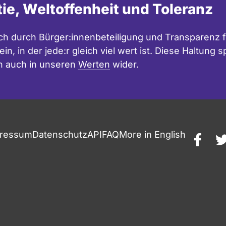
tie, Weltoffenheit und Toleranz
h durch Bürger:innenbeteiligung und Transparenz f
in, in der jede:r gleich viel wert ist. Diese Haltung
n auch in unseren
Werten
wider.
ressum
Datenschutz
API
FAQ
More in English
faceb
t