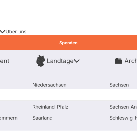
Über uns
Spenden
ent
Landtage
Arch
Spenden
Niedersachsen
Sachsen
Nordrhein-Westfalen
Sachsen-An
Rheinland-Pfalz
Sachsen-An
ete
pommern
Saarland
Schleswig-H
geordnete
Fragen & Antworten
Abst