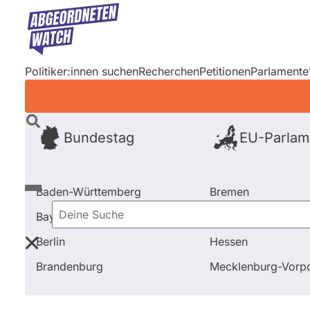
Direkt
zum
Inhalt
Politiker:innen suchen
Recherchen
Petitionen
Parlamente
Bundestag
EU-Parlam
Baden-Württemberg
Bremen
Bayern
Hamburg
Deine
Berlin
Hessen
Suche
Startseite
EU-Parlament
2019 - 2024
Abgeordn
Brandenburg
Mecklenburg-Vor
EU-Parlament
2019 - 2024
Ab