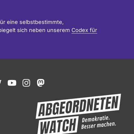
ür eine selbstbestimmte,
 spiegelt sich neben unserem
Codex für
ook
witter
youtube
instagram
mastodon