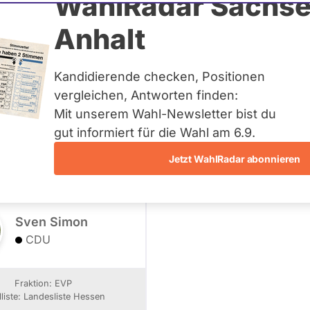
WahlRadar Sachse
Anhalt
eordnete
Kandidierende checken, Positionen
vergleichen, Antworten finden:
Mit unserem Wahl-Newsletter bist du
- Alle -
Landesliste Hessen
Wahlkreis
gut informiert für die Wahl am 6.9.
Jetzt WahlRadar abonnieren
Sven Simon
CDU
Fraktion: EVP
liste: Landesliste Hessen