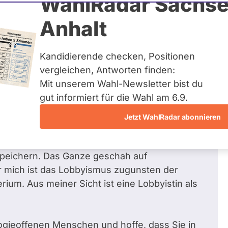
WahlRadar Sachse
0
/ 17
Zum
Anhalt
Fragen beantwortet
Kandidierende checken, Positionen
vergleichen, Antworten finden:
1
Mit unserem Wahl-Newsletter bist du
u Energiekonzernen nicht zurücktreten?
gut informiert für die Wahl am 6.9.
Jetzt WahlRadar abonnieren
he das Unternehmen EnBW konkret aufgefordert
Regel" zu liefern. Diese Vorschläge bevorzugen
speichern. Das Ganze geschah auf
r mich ist das Lobbyismus zugunsten der
ium. Aus meiner Sicht ist eine Lobbyistin als
ogieoffenen Menschen und hoffe, dass Sie in