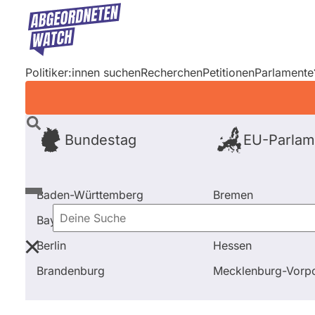
Direkt
zum
Inhalt
Politiker:innen suchen
Recherchen
Petitionen
Parlamente
Bundestag
EU-Parlam
Baden-Württemberg
Bremen
Bayern
Hamburg
Deine
Berlin
Hessen
Suche
Startseite
Frage stellen
Stephan Albani
Fragen 
Brandenburg
Mecklenburg-Vor