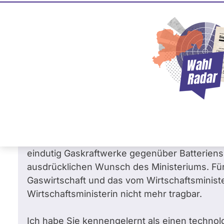
Stephan Albani
0 %
CDU
Frage
von Detlev B. •
15.04.2026
Muss Frau Reiche aufgrund Ihrer Nähe z
Sehr geehrter Herr Albani,
nach Berichten des Spiegels, hat Frau Reic
Vorschläge für Kriterien für die "10-Stunden-
eindutig Gaskraftwerke gegenüber Batterien
ausdrücklichen Wunsch des Ministeriums. Fü
Gaswirtschaft und das vom Wirtschaftsminister
Wirtschaftsministerin nicht mehr tragbar.
Ich habe Sie kennengelernt als einen technol