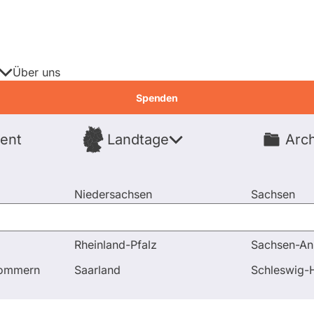
Über uns
Spenden
ent
Landtage
Arch
Spenden
Niedersachsen
Sachsen
Nordrhein-Westfalen
Sachsen-An
Rheinland-Pfalz
Sachsen-An
und Antworten
Muss Frau Reiche aufgrund Ihrer Nähe zu E
pommern
Saarland
Schleswig-H