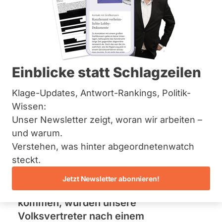
Bremen
Hamburg
Hessen
C
Mecklenburg-Vorpommern
Niedersachsen
C
Nordrhein-Westfalen
0
Warum das
Rheinland-Pfalz
Einblicke statt Schlagzeilen
Saarland
Bundestagswahlrecht
Sachsen
Klage-Updates, Antwort-Rankings, Politik-
Sachsen-Anhalt
verfassungswidrig ist -
Wissen:
Sachsen-Anhalt
Schleswig-Holstein
Unser Newsletter zeigt, woran wir arbeiten –
und wie sich das
Thüringen
und warum.
ändern ließe
Verstehen, was hinter abgeordnetenwatch
Archiv
steckt.
Über uns
Sollte es in den nächsten Wochen zu
Jetzt Newsletter abonnieren!
vorgezogenen Neuwahlen im Bund
Spenden
kommen, würden unsere
Volksvertreter nach einem