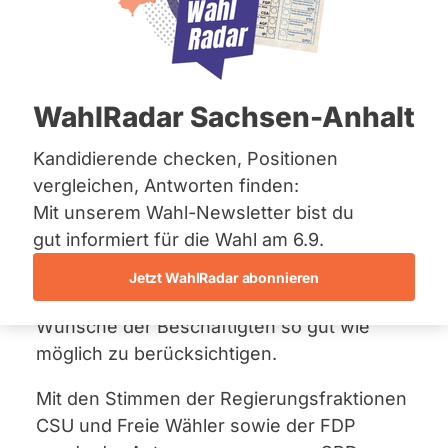
Bremen
Gesundheitswesen
Hamburg
Hessen
11. Februar 2020
Mecklenburg-Vorpommern
Niedersachsen
WahlRadar Sachsen-Anhalt
Der Landtag fordert mit ihrem
Nordrhein-Westfalen
Rheinland-Pfalz
Dringlichkeitsantrag
die Staatsregierung
Saarland
Kandidierende checken, Positionen
auf, Beschäftigte in Bayerns Kliniken und
Sachsen
vergleichen, Antworten finden:
Pflegeeinrichtungen stärker zu
Sachsen-Anhalt
Mit unserem Wahl-Newsletter bist du
Sachsen-Anhalt
unterstützen und die Bemühungen im
Schleswig-Holstein
gut informiert für die Wahl am 6.9.
Rahmen des
Präventionsplans
Thüringen
beizubehalten. Zudem appelliert der
Jetzt WahlRadar abonnieren
Landtag an die Tarifvertragsparteien, die
Archiv
Wünsche der Beschäftigten so gut wie
Über uns
möglich zu berücksichtigen.
Spenden
Mit den Stimmen der Regierungsfraktionen
CSU und Freie Wähler sowie der FDP