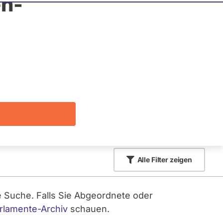
n-
r Website.
erenden
nlich fragen. In den Profilen finden Sie
iten.
Alle
Filter zeigen
e Suche. Falls Sie Abgeordnete oder
rlamente-Archiv
schauen.