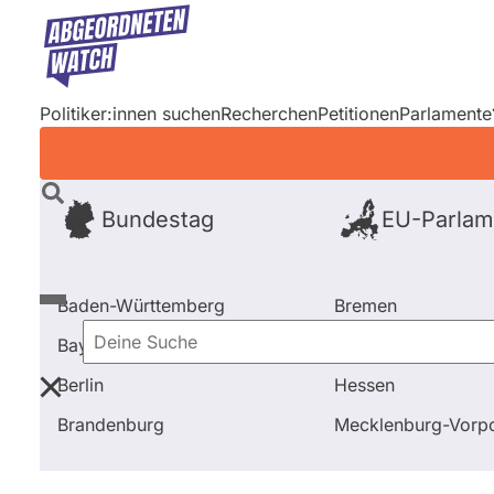
Direkt
zum
Inhalt
Politiker:innen suchen
Recherchen
Petitionen
Parlamente
Bundestag
EU-Parlam
Baden-Württemberg
Bremen
Bayern
Hamburg
Deine
Berlin
Hessen
Suche
Startseite
Politiker:innen suchen
Brandenburg
Mecklenburg-Vor
Primäre