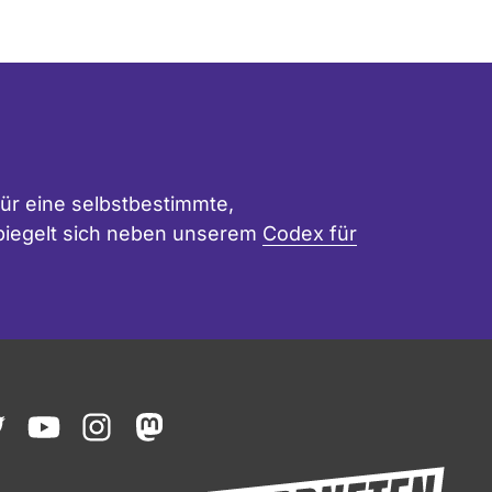
ür eine selbstbestimmte,
 spiegelt sich neben unserem
Codex für
ook
witter
youtube
instagram
mastodon