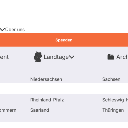
Über uns
Spenden
ent
Landtage
Arch
Spenden
Niedersachsen
Sachsen
Nordrhein-Westfalen
Sachsen-An
Rheinland-Pfalz
Schleswig-H
pommern
Saarland
Thüringen