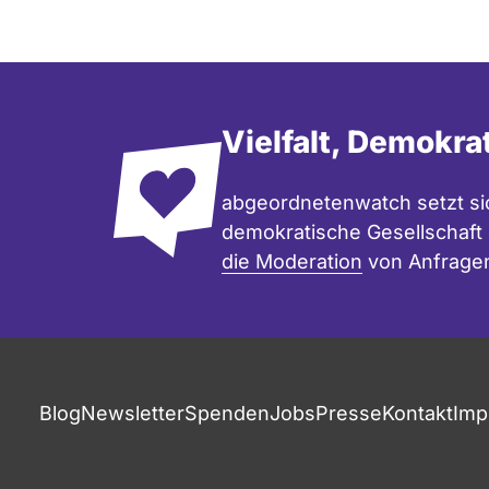
Vielfalt, Demokra
abgeordnetenwatch setzt sic
demokratische Gesellschaft e
die Moderation
von Anfrage
Fußzeile
Blog
Newsletter
Spenden
Jobs
Presse
Kontakt
Imp