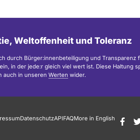
tie, Weltoffenheit und Toleranz
h durch Bürger:innenbeteiligung und Transparenz f
in, in der jede:r gleich viel wert ist. Diese Haltung
n auch in unseren
Werten
wider.
ressum
Datenschutz
API
FAQ
More in English
faceb
t