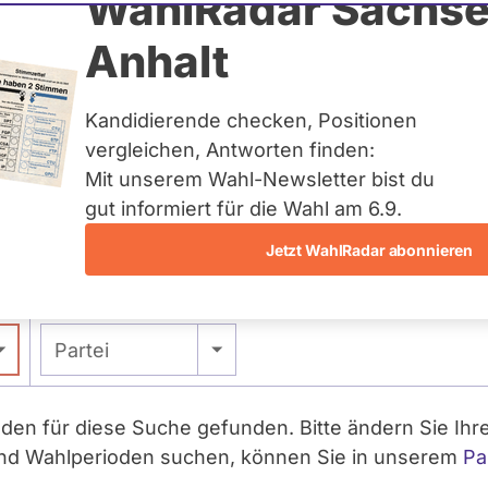
WahlRadar Sachse
und Antworten
Anhalt
ckt. Wenden Sie sich bitte an den Administrator de
Kandidierende checken, Positionen
vergleichen, Antworten finden:
eordneten und Kandidi
Mit unserem Wahl-Newsletter bist du
gut informiert für die Wahl am 6.9.
und bei Wahlen auch Kandidierende direkt und persö
Jetzt WahlRadar abonnieren
lten, Ausschussmitgliedschaften und Nebentätigke
- Alle -
Partei
den für diese Suche gefunden. Bitte ändern Sie Ihr
und Wahlperioden suchen, können Sie in unserem
Pa