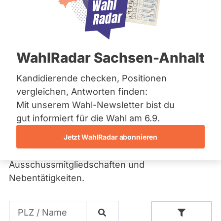
Administrator der Website.
Bremen
Hamburg
Hessen
Fragen Sie Ihre
Mecklenburg-Vorpommern
Niedersachsen
Abgeordneten und
WahlRadar Sachsen-Anhalt
Nordrhein-Westfalen
Rheinland-Pfalz
Kandidierenden
Saarland
Kandidierende checken, Positionen
Sachsen
vergleichen, Antworten finden:
Sachsen-Anhalt
Bei abgeordnetenwatch können Sie
Mit unserem Wahl-Newsletter bist du
Sachsen-Anhalt
Abgeordnete und bei Wahlen auch
Schleswig-Holstein
gut informiert für die Wahl am 6.9.
Kandidierende direkt und persönlich fragen. In
Thüringen
Jetzt WahlRadar abonnieren
den Profilen finden Sie außerdem
Archiv
Informationen zum Abstimmungsverhalten,
Ausschussmitgliedschaften und
Über uns
Nebentätigkeiten.
Spenden
Suche