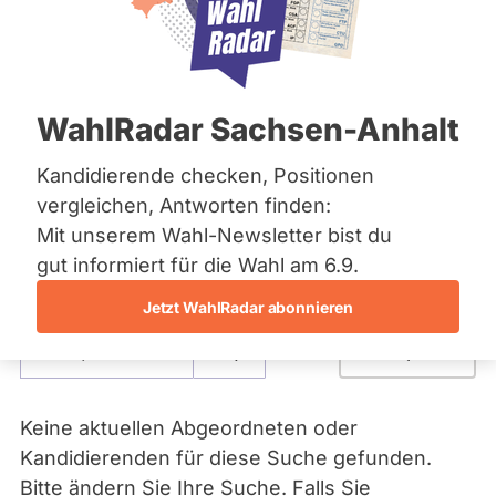
Bremen
Kandidierenden
Hamburg
Hessen
Mecklenburg-Vorpommern
Bei abgeordnetenwatch können Sie
Niedersachsen
WahlRadar Sachsen-Anhalt
Abgeordnete und bei Wahlen auch
Nordrhein-Westfalen
Rheinland-Pfalz
Kandidierende direkt und persönlich fragen. In
Saarland
Kandidierende checken, Positionen
den Profilen finden Sie außerdem
Sachsen
vergleichen, Antworten finden:
Informationen zum Abstimmungsverhalten,
Sachsen-Anhalt
Mit unserem Wahl-Newsletter bist du
Sachsen-Anhalt
Ausschussmitgliedschaften und
Schleswig-Holstein
gut informiert für die Wahl am 6.9.
Nebentätigkeiten.
Thüringen
Jetzt WahlRadar abonnieren
Archiv
Suche
Über uns
Spenden
- Alle -
Parlament
Keine aktuellen Abgeordneten oder
Kandidierenden für diese Suche gefunden.
Bitte ändern Sie Ihre Suche. Falls Sie