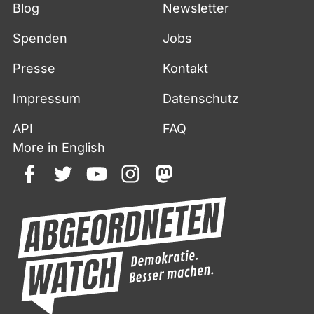
Fußzeile
Blog
Newsletter
Spenden
Jobs
Presse
Kontakt
Impressum
Datenschutz
API
FAQ
More in English
facebook
twitter
youtube
instagram
mastodon