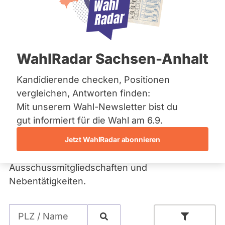
Administrator der Website.
Bremen
Hamburg
Hessen
Fragen Sie Ihre
Mecklenburg-Vorpommern
Niedersachsen
Abgeordneten und
WahlRadar Sachsen-Anhalt
Nordrhein-Westfalen
Rheinland-Pfalz
Kandidierenden
Saarland
Kandidierende checken, Positionen
Sachsen
vergleichen, Antworten finden:
Sachsen-Anhalt
Bei abgeordnetenwatch können Sie
Mit unserem Wahl-Newsletter bist du
Schleswig-Holstein
Abgeordnete und bei Wahlen auch
Thüringen
gut informiert für die Wahl am 6.9.
Kandidierende direkt und persönlich fragen. In
Jetzt WahlRadar abonnieren
den Profilen finden Sie außerdem
Archiv
Informationen zum Abstimmungsverhalten,
Über uns
Ausschussmitgliedschaften und
Nebentätigkeiten.
Spenden
Suche