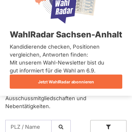
Administrator der Website.
Bremen
Hamburg
Hessen
Fragen Sie Ihre
Mecklenburg-Vorpommern
Niedersachsen
Abgeordneten und
WahlRadar Sachsen-Anhalt
Nordrhein-Westfalen
Rheinland-Pfalz
Kandidierenden
Saarland
Kandidierende checken, Positionen
Sachsen
vergleichen, Antworten finden:
Sachsen-Anhalt
Bei abgeordnetenwatch können Sie
Mit unserem Wahl-Newsletter bist du
Sachsen-Anhalt
Abgeordnete und bei Wahlen auch
Schleswig-Holstein
gut informiert für die Wahl am 6.9.
Kandidierende direkt und persönlich fragen. In
Thüringen
Jetzt WahlRadar abonnieren
den Profilen finden Sie außerdem
Archiv
Informationen zum Abstimmungsverhalten,
Ausschussmitgliedschaften und
Über uns
Nebentätigkeiten.
Spenden
Suche