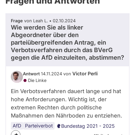
Fragen und Antworten
aktiven
Kandidaturen
oder
Frage
von Leah L. • 02.10.2024
Mandaten
Wie werden Sie als linker
können
Abgeordneter über den
über
parteiübergreifenden Antrag, ein
Verbotsverfahren durch das BVerG
abgeordnetenwatch
gegen die AfD einzuleiten, abstimmen?
befragt
werden.
Victor Perli
Antwort
14.11.2024 von
Die Linke
Ein Verbotsverfahren dauert lange und hat
hohe Anforderungen. Wichtig ist, der
extremen Rechten durch politische
Maßnahmen den Nährboden zu entziehen.
AfD
Parteiverbot
Bundestag 2021 - 2025