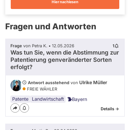
Hier nachlesen
Kandidaturen
und
Mandaten
werden
Fragen und Antworten
nicht
berücksichtigt.
Frage
von Petra K. • 12.05.2026
1
Was tun Sie, wenn die Abstimmung zur
Patentierung genveränderter Sorten
erfolgt?
Ulrike Müller
Antwort ausstehend
von
FREIE WÄHLER
Patente
Landwirtschaft
Bayern
Details ->