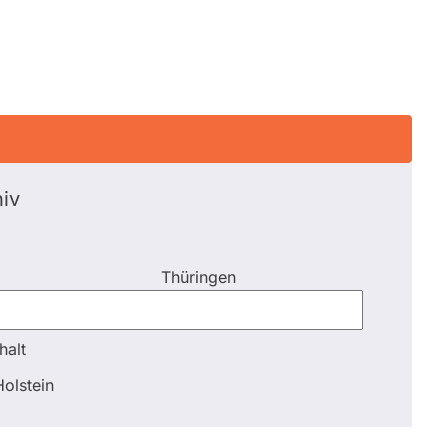
iv
Thüringen
halt
halt
olstein
Schli