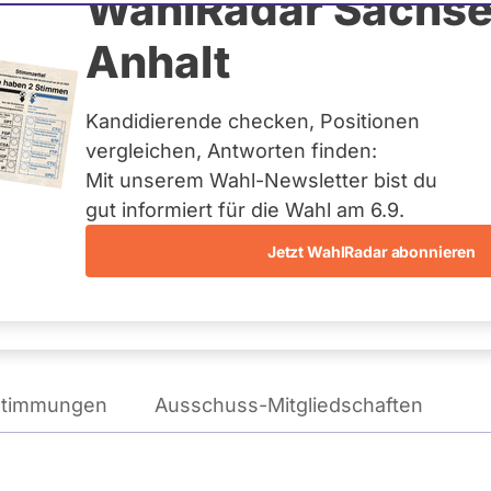
ler
WahlRadar Sachse
Anhalt
Kandidierende checken, Positionen
te:
Wahlkreisliste Schwaben
vergleichen, Antworten finden:
Mit unserem Wahl-Newsletter bist du
gut informiert für die Wahl am 6.9.
Jetzt WahlRadar abonnieren
WAHLKAMPFPOSITIONEN
VON ULRIKE MÜLLER
stimmungen
Ausschuss-Mitgliedschaften