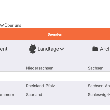
Über uns
Spenden
ent
Landtage
Arch
Spenden
Niedersachsen
Sachsen
Nordrhein-Westfalen
Sachsen-An
Rheinland-Pfalz
Sachsen-An
pommern
Saarland
Schleswig-H