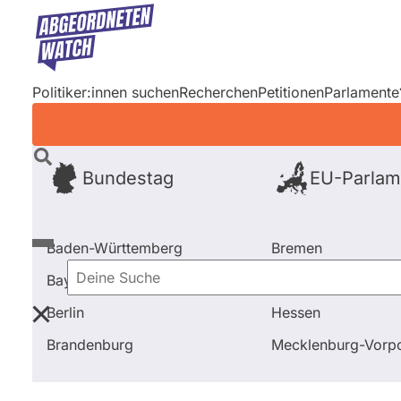
Direkt
zum
Inhalt
Politiker:innen suchen
Recherchen
Petitionen
Parlamente
Bundestag
EU-Parlam
Baden-Württemberg
Bremen
Bayern
Hamburg
Deine
Berlin
Hessen
Suche
Startseite
Frage stellen
Ulrike Müller
Brandenburg
Mecklenburg-Vor