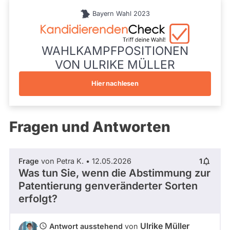
während
Schwaben
aktueller
Bayern Wahl 2023
Listenposition
Kandidaturen
3
und
Mandate
gestellt
WAHLKAMPFPOSITIONEN
wurden.
VON ULRIKE MÜLLER
Solche
aus
vergangenen
Hier nachlesen
Kandidaturen
und
Mandaten
werden
Fragen und Antworten
nicht
berücksichtigt.
Frage
von Petra K. • 12.05.2026
1
Was tun Sie, wenn die Abstimmung zur
Patentierung genveränderter Sorten
erfolgt?
Ulrike Müller
Antwort ausstehend
von