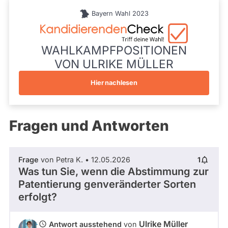
während
Schwaben
aktueller
Bayern Wahl 2023
Listenposition
Kandidaturen
3
und
Mandate
gestellt
WAHLKAMPFPOSITIONEN
wurden.
VON ULRIKE MÜLLER
Solche
aus
vergangenen
Hier nachlesen
Kandidaturen
und
Mandaten
werden
Fragen und Antworten
nicht
berücksichtigt.
Frage
von Petra K. • 12.05.2026
1
Was tun Sie, wenn die Abstimmung zur
Patentierung genveränderter Sorten
erfolgt?
Ulrike Müller
Antwort ausstehend
von