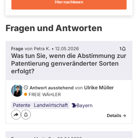
Hier nachlesen
Kandidaturen
und
Mandaten
werden
Fragen und Antworten
nicht
berücksichtigt.
Frage
von Petra K. • 12.05.2026
1
Was tun Sie, wenn die Abstimmung zur
Patentierung genveränderter Sorten
erfolgt?
Ulrike Müller
Antwort ausstehend
von
FREIE WÄHLER
Patente
Landwirtschaft
Bayern
Details ->