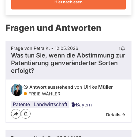
Hier nachlesen
Kandidaturen
und
Mandaten
werden
Fragen und Antworten
nicht
berücksichtigt.
Frage
von Petra K. • 12.05.2026
1
Was tun Sie, wenn die Abstimmung zur
Patentierung genveränderter Sorten
erfolgt?
Ulrike Müller
Antwort ausstehend
von
FREIE WÄHLER
Patente
Landwirtschaft
Bayern
Details ->