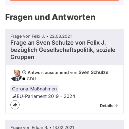
Kandidaturen
und
Mandaten
Fragen und Antworten
werden
nicht
berücksichtigt.
Frage
von Felix J. • 22.03.2021
Frage an Sven Schulze von
Felix J.
bezüglich Gesellschaftspolitik, soziale
Gruppen
Sven Schulze
Antwort ausstehend
von
CDU
Corona-Maßnahmen
EU-Parlament 2019 - 2024
Details ->
Frage
von Edgar R. • 13.02.2021