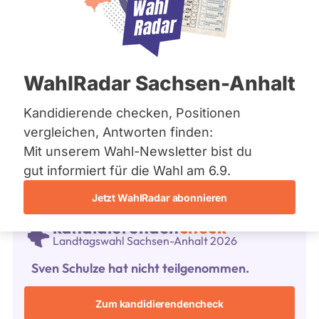
CDU
Bremen
F
Hamburg
r
Wahlkreis
Kandidat Sachsen-Anhalt Wahl 2026
Hessen
a
Magdeburg
Mecklenburg-Vorpommern
k
III
Niedersachsen
0
t
/ 0
Wahlliste
WahlRadar Sachsen-Anhalt
Nordrhein-Westfalen
i
Landesliste
Rheinland-Pfalz
0 %
o
CDU
Fragen beantwortet
Saarland
Kandidierende checken, Positionen
Es
n
istenposition
Kandidat Sachsen-Anhalt
Sachsen
werden
vergleichen, Antworten finden:
1
nur
Sachsen-Anhalt
Fragen
Mit unserem Wahl-Newsletter bist du
Sachsen-Anhalt
Frage stellen
und
Schleswig-Holstein
gut informiert für die Wahl am 6.9.
Antworten
Thüringen
gezählt,
welche
Jetzt WahlRadar abonnieren
während
Archiv
aktueller
kandidierenden
check
Kandidaturen
Landtagswahl Sachsen-Anhalt 2026
Über uns
und
Mandate
Sven Schulze hat nicht teilgenommen.
gestellt
Spenden
wurden.
Solche
Zum kandidierendencheck
aus
vergangenen