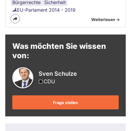
Bürgerrechte
Datenschutz
Grundrechte
Sicherheit
EU-Parlament 2014 - 2019
Weiterlesen ->
Was möchten Sie wissen
von:
Sven Schulze
CDU
Frage stellen