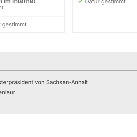
 im Internet
Dafür gestimmt
21
r gestimmt
isterpräsident von Sachsen-Anhalt
enieur