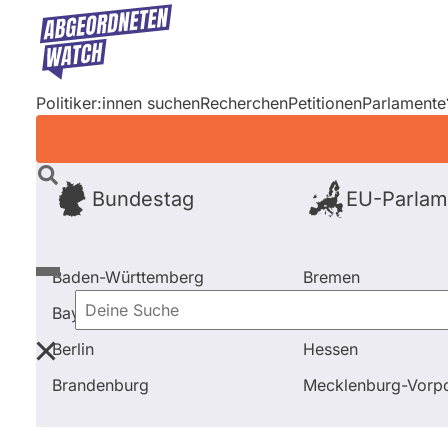
Direkt
zum
Inhalt
Politiker:innen suchen
Recherchen
Petitionen
Parlamente
Bundestag
EU-Parlam
Baden-Württemberg
Bremen
Bayern
Hamburg
Deine
Berlin
Hessen
Suche
Startseite
Frage stellen
Sven Schulze
Brandenburg
Mecklenburg-Vor