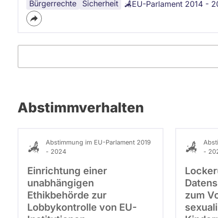
Bürgerrechte
Datenschutz
Grundrechte
Sicherheit
EU-Parlament 2014 - 2
Abstimmverhalten
Abstimmung im EU-Parlament 2019
Abst
- 2024
- 20
Einrichtung einer
Locker
unabhängigen
Datens
Ethikbehörde zur
zum V
Lobbykontrolle von EU-
sexuali