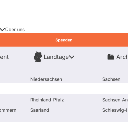
Über uns
Spenden
ent
Landtage
Arch
Spenden
Niedersachsen
Sachsen
Nordrhein-Westfalen
Sachsen-An
Rheinland-Pfalz
Sachsen-An
pommern
Saarland
Schleswig-H