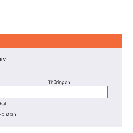
iv
Thüringen
halt
halt
olstein
Schli