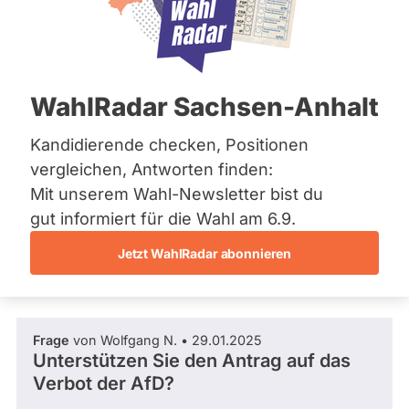
BÜNDNIS 90/­DIE GRÜNEN
Bremen
Hamburg
Dieser Politiker hat kein aktuelles und kein
Hessen
zukünftiges Mandat und keine
Mecklenburg-Vorpommern
Direktandidatur auf Landes-, Bundes- oder
EU-Ebene. Mögliche Kandidaturen über eine
Niedersachsen
WahlRadar Sachsen-Anhalt
Wahlliste werden bei uns nicht erfasst.
Nordrhein-Westfalen
Rheinland-Pfalz
Saarland
Kandidierende checken, Positionen
Sachsen
vergleichen, Antworten finden:
Sachsen-Anhalt
Die Fragefunktion ist für diese Person
Mit unserem Wahl-Newsletter bist du
Sachsen-Anhalt
Nur
derzeit nicht aktiv.
Schleswig-Holstein
gut informiert für die Wahl am 6.9.
Politiker:innen
Thüringen
Jetzt WahlRadar abonnieren
mit
Fragen und Antworten
Archiv
aktiven
Kandidaturen
Über uns
oder
Frage
von Wolfgang N. • 29.01.2025
Spenden
Mandaten
Unterstützen Sie den Antrag auf das
können
Verbot der AfD?
über