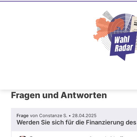
Susan Lei
CDU
Abgeordnete Sachsen
Fraktion:
CDU
Eingezogen über die Wahllis
Mandat
gewonnen
über
Wahlliste
Wahlkreis
Mittelsachsen
Primäre
2
Übersicht
Fragen und Antworten
Ab
Wahlkreisergebnis
Reiter
35,60
%
Fragen und Antworten
Erhaltene
Personenstimmen
15368
Frage
von Constanze S. • 28.04.2025
Wahlliste
Werden Sie sich für die Finanzierung d
Landesliste
CDU