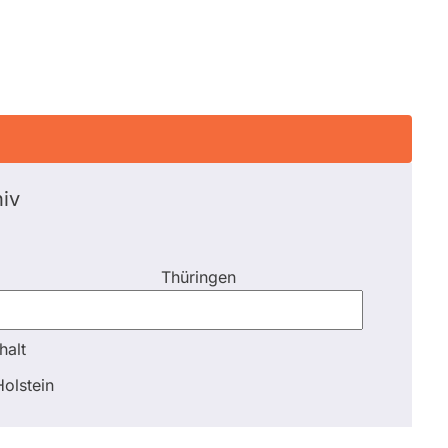
iv
Thüringen
halt
halt
olstein
Schli