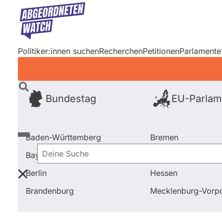
Direkt
zum
Inhalt
Politiker:innen suchen
Recherchen
Petitionen
Parlamente
Bundestag
EU-Parlam
Baden-Württemberg
Bremen
Bayern
Hamburg
Deine
Berlin
Hessen
Suche
Startseite
Frage stellen
Susan Leithoff
Brandenburg
Mecklenburg-Vor