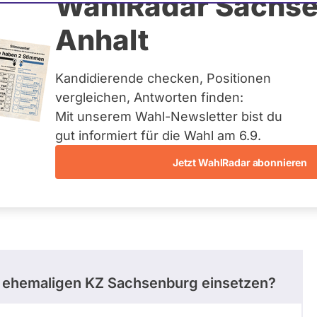
thoff
WahlRadar Sachse
Anhalt
Kandidierende checken, Positionen
te:
Landesliste CDU
vergleichen, Antworten finden:
Mit unserem Wahl-Newsletter bist du
gut informiert für die Wahl am 6.9.
Jetzt WahlRadar abonnieren
stimmungen
Ausschuss-Mitgliedschaften
es ehemaligen KZ Sachsenburg einsetzen?