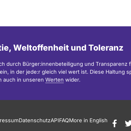
tie, Weltoffenheit und Toleranz
h durch Bürger:innenbeteiligung und Transparenz f
in, in der jede:r gleich viel wert ist. Diese Haltung
n auch in unseren
Werten
wider.
ressum
Datenschutz
API
FAQ
More in English
faceb
t