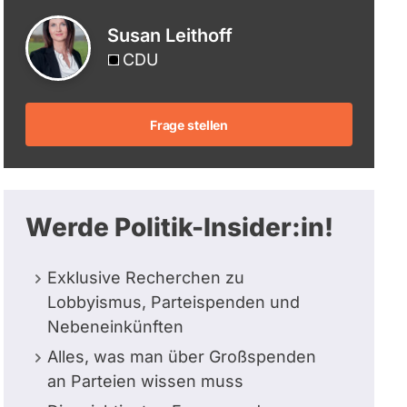
berücksichtigt.
Susan Leithoff
CDU
Frage stellen
Werde Politik-Insider:in!
Exklusive Recherchen zu
Lobbyismus, Parteispenden und
Nebeneinkünften
Alles, was man über Großspenden
an Parteien wissen muss