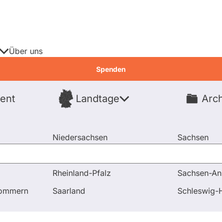
Über uns
Spenden
ent
Landtage
Arch
Spenden
Niedersachsen
Sachsen
Nordrhein-Westfalen
Sachsen-An
Rheinland-Pfalz
Sachsen-An
pommern
Saarland
Schleswig-H