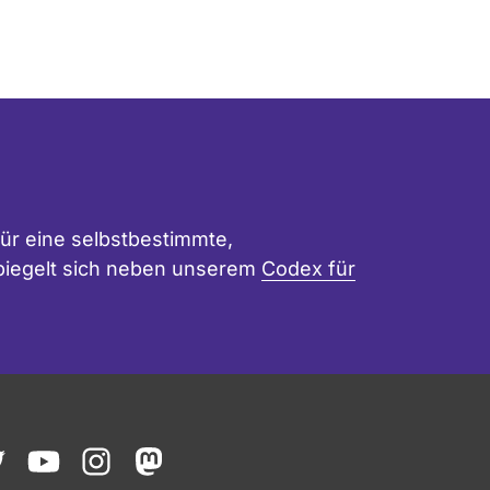
ür eine selbstbestimmte,
 spiegelt sich neben unserem
Codex für
ook
witter
youtube
instagram
mastodon