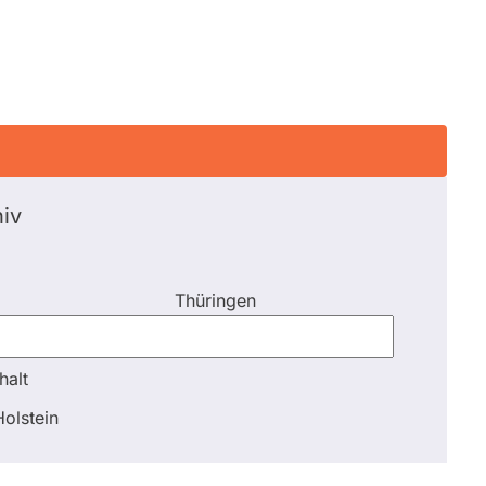
iv
Thüringen
halt
halt
olstein
Schli