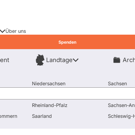
Über uns
Spenden
ent
Landtage
Arch
Spenden
Niedersachsen
Sachsen
Nordrhein-Westfalen
Sachsen-An
Rheinland-Pfalz
Sachsen-An
pommern
Saarland
Schleswig-H