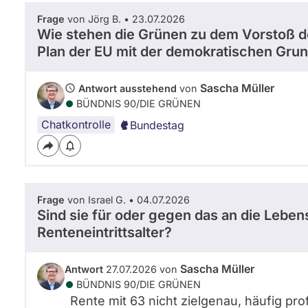
b
Frage
von Jörg B. • 23.07.2026
e
Wie stehen die Grünen zu dem Vorstoß der
r
g
Plan der EU mit der demokratischen Gru
e
r
Sascha Müller
Antwort ausstehend
von
BÜNDNIS 90/­DIE GRÜNEN
Chatkontrolle
Bundestag
Frage
von Israel G. • 04.07.2026
Sind sie für oder gegen das an die Lebe
Renteneintrittsalter?
Sascha Müller
Antwort
27.07.2026 von
BÜNDNIS 90/­DIE GRÜNEN
Rente mit 63 nicht zielgenau, häufig pr