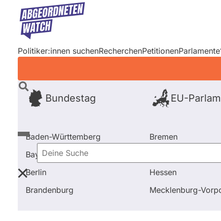
Direkt
zum
Inhalt
Politiker:innen suchen
Recherchen
Petitionen
Parlamente
Bundestag
EU-Parlam
Baden-Württemberg
Bremen
Bayern
Hamburg
Deine
Berlin
Hessen
Suche
Startseite
Frage stellen
Sascha Müller
Brandenburg
Mecklenburg-Vor