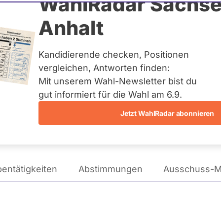
ller
WahlRadar Sachse
N
Anhalt
tag
GRÜNEN
Kandidierende checken, Positionen
te:
Landesliste Bayern
vergleichen, Antworten finden:
Mit unserem Wahl-Newsletter bist du
gut informiert für die Wahl am 6.9.
Wie tickt Sascha Müller?
Jetzt WahlRadar abonnieren
entätigkeiten
Abstimmungen
Ausschuss-Mi