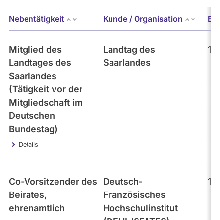
Nebentätigkeit
Kunde / Organisation
Er
Mitglied des
Landtag des
10
Landtages des
Saarlandes
Saarlandes
(Tätigkeit vor der
Mitgliedschaft im
Deutschen
Bundestag)
Details
Co-Vorsitzender des
Deutsch-
10
Beirates,
Französisches
ehrenamtlich
Hochschulinstitut