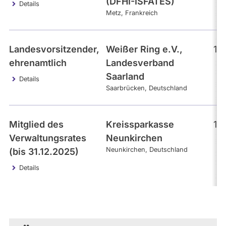
(DFHI-ISFATES)
Details
Metz
Frankreich
Landesvorsitzender,
Weißer Ring e.V.,
10
ehrenamtlich
Landesverband
Saarland
Details
Saarbrücken
Deutschland
Mitglied des
Kreissparkasse
10
Verwaltungsrates
Neunkirchen
Neunkirchen
Deutschland
(bis 31.12.2025)
Details