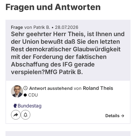
während
Saarland
Fragen und Antworten
aktueller
Listenposition
Kandidaturen
1
und
Mandate
Frage
von Patrik B. • 28.07.2026
gestellt
Sehr geehrter Herr Theis, ist Ihnen und
wurden.
Solche
der Union bewußt daß Sie den letzten
aus
Rest demokratischer Glaubwürdigkeit
vergangenen
Kandidaturen
mit der Forderung der faktischen
und
Abschaffung des IFG gerade
Mandaten
werden
verspielen?MfG Patrik B.
nicht
berücksichtigt.
Roland Theis
Antwort ausstehend
von
CDU
Bundestag
Details ->