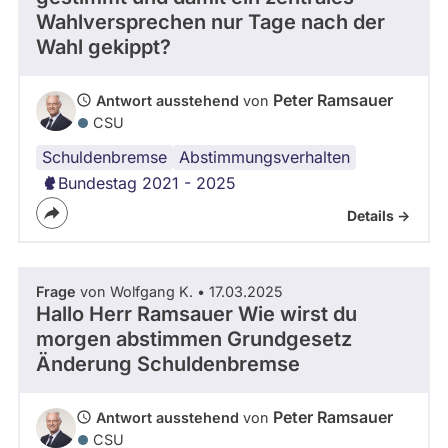
Wahlversprechen nur Tage nach der
abgeordnetenwatch
Wahl gekippt?
befragt
werden.
Peter Ramsauer
Antwort ausstehend
von
CSU
Schuldenbremse
Heizung
Abstimmungsverhalten
Bundestag 2021 - 2025
Details ->
Frage
von Wolfgang K. • 17.03.2025
Hallo Herr Ramsauer Wie wirst du
morgen abstimmen Grundgesetz
Änderung Schuldenbremse
Peter Ramsauer
Antwort ausstehend
von
CSU