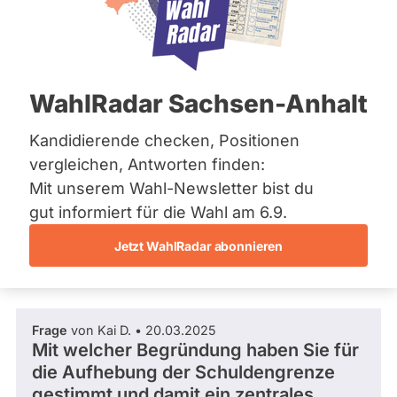
CSU
Bremen
Hamburg
Dieser Politiker hat kein aktuelles und kein
Hessen
zukünftiges Mandat und keine
Mecklenburg-Vorpommern
Direktandidatur auf Landes-, Bundes- oder
EU-Ebene. Mögliche Kandidaturen über eine
Niedersachsen
WahlRadar Sachsen-Anhalt
Wahlliste werden bei uns nicht erfasst.
Nordrhein-Westfalen
Rheinland-Pfalz
Saarland
Kandidierende checken, Positionen
Sachsen
vergleichen, Antworten finden:
Sachsen-Anhalt
Die Fragefunktion ist für diese Person
Mit unserem Wahl-Newsletter bist du
Sachsen-Anhalt
Nur
derzeit nicht aktiv.
Schleswig-Holstein
gut informiert für die Wahl am 6.9.
Politiker:innen
Thüringen
Jetzt WahlRadar abonnieren
mit
Fragen und Antworten
Archiv
aktiven
Kandidaturen
Über uns
oder
Frage
von Kai D. • 20.03.2025
Spenden
Mandaten
Mit welcher Begründung haben Sie für
können
die Aufhebung der Schuldengrenze
über
gestimmt und damit ein zentrales