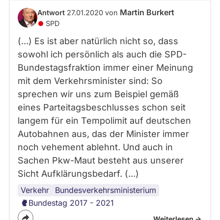
abgeordnetenwatch
Martin Burkert
Antwort
27.01.2020 von
befragt
SPD
werden.
(...) Es ist aber natürlich nicht so, dass
sowohl ich persönlich als auch die SPD-
Bundestagsfraktion immer einer Meinung
mit dem Verkehrsminister sind: So
sprechen wir uns zum Beispiel gemäß
eines Parteitagsbeschlusses schon seit
langem für ein Tempolimit auf deutschen
Autobahnen aus, das der Minister immer
noch vehement ablehnt. Und auch in
Sachen Pkw-Maut besteht aus unserer
Sicht Aufklärungsbedarf. (...)
Verkehr
Bundestag
Koalition
Bundesregierung
Bundesverkehrsministerium
Bundestag 2017 - 2021
Weiterlesen ->