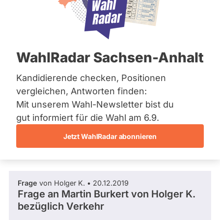
SPD
Bremen
Hamburg
Dieser Politiker hat kein aktuelles und kein
Hessen
zukünftiges Mandat und keine
Mecklenburg-Vorpommern
Direktandidatur auf Landes-, Bundes- oder
EU-Ebene. Mögliche Kandidaturen über eine
Niedersachsen
WahlRadar Sachsen-Anhalt
Wahlliste werden bei uns nicht erfasst.
Nordrhein-Westfalen
Rheinland-Pfalz
Saarland
Kandidierende checken, Positionen
Sachsen
vergleichen, Antworten finden:
Sachsen-Anhalt
Die Fragefunktion ist für diese Person
Mit unserem Wahl-Newsletter bist du
Sachsen-Anhalt
Nur
derzeit nicht aktiv.
Schleswig-Holstein
gut informiert für die Wahl am 6.9.
Politiker:innen
Thüringen
Jetzt WahlRadar abonnieren
mit
Fragen und Antworten
Archiv
aktiven
Kandidaturen
Über uns
oder
Frage
von Holger K. • 20.12.2019
Spenden
Mandaten
Frage an Martin Burkert von
Holger K.
können
bezüglich Verkehr
über