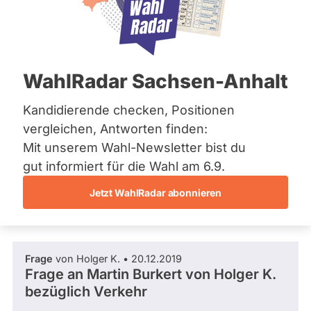
SPD
Bremen
Hamburg
Dieser Politiker hat kein aktuelles und kein
Hessen
zukünftiges Mandat und keine
Mecklenburg-Vorpommern
Direktandidatur auf Landes-, Bundes- oder
EU-Ebene. Mögliche Kandidaturen über eine
Niedersachsen
WahlRadar Sachsen-Anhalt
Wahlliste werden bei uns nicht erfasst.
Nordrhein-Westfalen
Rheinland-Pfalz
Saarland
Kandidierende checken, Positionen
Sachsen
vergleichen, Antworten finden:
Sachsen-Anhalt
Die Fragefunktion ist für diese Person
Mit unserem Wahl-Newsletter bist du
Schleswig-Holstein
Nur
derzeit nicht aktiv.
Thüringen
gut informiert für die Wahl am 6.9.
Politiker:innen
Jetzt WahlRadar abonnieren
mit
Archiv
Fragen und Antworten
aktiven
Über uns
Kandidaturen
oder
Spenden
Frage
von Holger K. • 20.12.2019
Mandaten
Frage an Martin Burkert von
Holger K.
können
bezüglich Verkehr
über