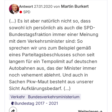
abgeordnetenwatch
Martin Burkert
Antwort
27.01.2020 von
befragt
SPD
werden.
(...) Es ist aber natürlich nicht so, dass
sowohl ich persönlich als auch die SPD-
Bundestagsfraktion immer einer Meinung
mit dem Verkehrsminister sind: So
sprechen wir uns zum Beispiel gemäß
eines Parteitagsbeschlusses schon seit
langem für ein Tempolimit auf deutschen
Autobahnen aus, das der Minister immer
noch vehement ablehnt. Und auch in
Sachen Pkw-Maut besteht aus unserer
Sicht Aufklärungsbedarf. (...)
Verkehr
Bundestag
Koalition
Bundesregierung
Bundesverkehrsministerium
Bundestag 2017 - 2021
Weiterlesen ->