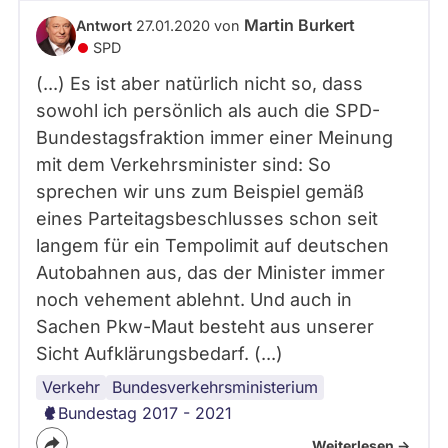
abgeordnetenwatch
Martin Burkert
Antwort
27.01.2020 von
befragt
SPD
werden.
(...) Es ist aber natürlich nicht so, dass
sowohl ich persönlich als auch die SPD-
Bundestagsfraktion immer einer Meinung
mit dem Verkehrsminister sind: So
sprechen wir uns zum Beispiel gemäß
eines Parteitagsbeschlusses schon seit
langem für ein Tempolimit auf deutschen
Autobahnen aus, das der Minister immer
noch vehement ablehnt. Und auch in
Sachen Pkw-Maut besteht aus unserer
Sicht Aufklärungsbedarf. (...)
Verkehr
Bundestag
Koalition
Bundesregierung
Bundesverkehrsministerium
Bundestag 2017 - 2021
Weiterlesen ->