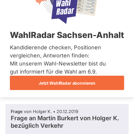
SPD
Bremen
Hamburg
Dieser Politiker hat kein aktuelles und kein
Hessen
zukünftiges Mandat und keine
Mecklenburg-Vorpommern
Direktandidatur auf Landes-, Bundes- oder
EU-Ebene. Mögliche Kandidaturen über eine
Niedersachsen
WahlRadar Sachsen-Anhalt
Wahlliste werden bei uns nicht erfasst.
Nordrhein-Westfalen
Rheinland-Pfalz
Saarland
Kandidierende checken, Positionen
Sachsen
vergleichen, Antworten finden:
Sachsen-Anhalt
Die Fragefunktion ist für diese Person
Mit unserem Wahl-Newsletter bist du
Sachsen-Anhalt
Nur
derzeit nicht aktiv.
Schleswig-Holstein
gut informiert für die Wahl am 6.9.
Politiker:innen
Thüringen
Jetzt WahlRadar abonnieren
mit
Fragen und Antworten
Archiv
aktiven
Kandidaturen
Über uns
oder
Frage
von Holger K. • 20.12.2019
Spenden
Mandaten
Frage an Martin Burkert von
Holger K.
können
bezüglich Verkehr
über