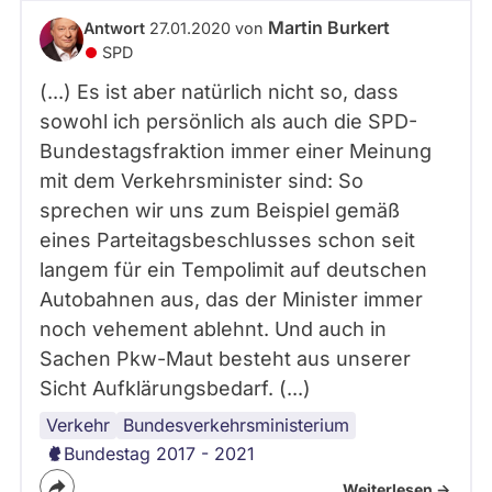
abgeordnetenwatch
Martin Burkert
Antwort
27.01.2020 von
befragt
SPD
werden.
(...) Es ist aber natürlich nicht so, dass
sowohl ich persönlich als auch die SPD-
Bundestagsfraktion immer einer Meinung
mit dem Verkehrsminister sind: So
sprechen wir uns zum Beispiel gemäß
eines Parteitagsbeschlusses schon seit
langem für ein Tempolimit auf deutschen
Autobahnen aus, das der Minister immer
noch vehement ablehnt. Und auch in
Sachen Pkw-Maut besteht aus unserer
Sicht Aufklärungsbedarf. (...)
Verkehr
Bundestag
Koalition
Bundesregierung
Bundesverkehrsministerium
Bundestag 2017 - 2021
Weiterlesen ->