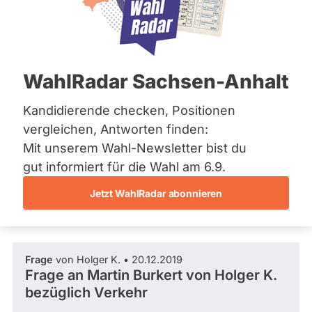
SPD
Bremen
Hamburg
Dieser Politiker hat kein aktuelles und kein
Hessen
zukünftiges Mandat und keine
Mecklenburg-Vorpommern
Direktandidatur auf Landes-, Bundes- oder
EU-Ebene. Mögliche Kandidaturen über eine
Niedersachsen
WahlRadar Sachsen-Anhalt
Wahlliste werden bei uns nicht erfasst.
Nordrhein-Westfalen
Rheinland-Pfalz
Saarland
Kandidierende checken, Positionen
Sachsen
vergleichen, Antworten finden:
Sachsen-Anhalt
Die Fragefunktion ist für diese Person
Mit unserem Wahl-Newsletter bist du
Sachsen-Anhalt
Nur
derzeit nicht aktiv.
Schleswig-Holstein
gut informiert für die Wahl am 6.9.
Politiker:innen
Thüringen
Jetzt WahlRadar abonnieren
mit
Fragen und Antworten
Archiv
aktiven
Kandidaturen
Über uns
oder
Frage
von Holger K. • 20.12.2019
Spenden
Mandaten
Frage an Martin Burkert von
Holger K.
können
bezüglich Verkehr
über