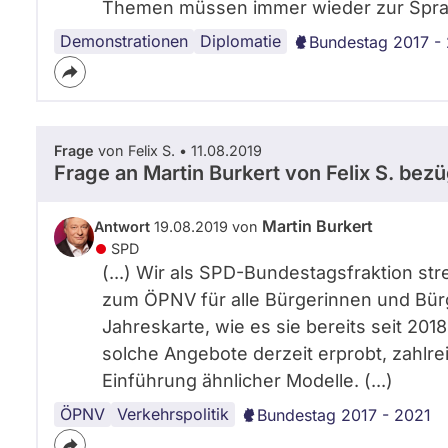
Themen müssen immer wieder zur Sprac
Demonstrationen
Internationales
Diplomatie
Bundestag 2017 -
Frage
von Felix S. • 11.08.2019
Frage an Martin Burkert von
Felix S.
bezüg
Martin Burkert
Antwort
19.08.2019 von
SPD
(...) Wir als SPD-Bundestagsfraktion st
zum ÖPNV für alle Bürgerinnen und Bürg
Jahreskarte, wie es sie bereits seit 201
solche Angebote derzeit erprobt, zahlr
Einführung ähnlicher Modelle. (...)
ÖPNV
Verkehrspolitik
Bundestag 2017 - 2021