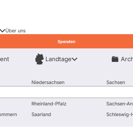
Über uns
Spenden
ent
Landtage
Arch
Spenden
Niedersachsen
Sachsen
Nordrhein-Westfalen
Sachsen-An
Rheinland-Pfalz
Sachsen-An
pommern
Saarland
Schleswig-H