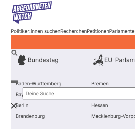
Direkt
zum
Inhalt
Politiker:innen suchen
Recherchen
Petitionen
Parlamente
Bundestag
EU-Parlam
Baden-Württemberg
Bremen
Bayern
Hamburg
Deine
Berlin
Hessen
Suche
Startseite
Frage stellen
Martin Burkert
Brandenburg
Mecklenburg-Vor