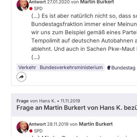
Martin Burkert
Antwort
27.01.2020 von
SPD
(...) Es ist aber natürlich nicht so, das
Bundestagsfraktion immer einer Meinun
wir uns zum Beispiel gemäß eines Parte
Tempolimit auf deutschen Autobahnen a
ablehnt. Und auch in Sachen Pkw-Maut b
(...)
Verkehr
Bundestag
Koalition
Bundesregierung
Bundesverkehrsministerium
Bundestag 
Frage
von Hans K. • 11.11.2019
Frage an Martin Burkert von
Hans K.
bezü
Martin Burkert
Antwort
28.11.2019 von
SPD