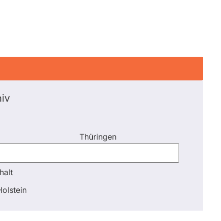
iv
Thüringen
halt
halt
olstein
Schli