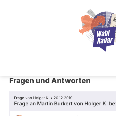
Martin Bu
SPD
Dieser Politiker hat kein akt
Mandat und keine Direktand
oder EU-Ebene. Mögliche Ka
Wahlliste werden bei uns nich
Primäre
Übersicht
Fragen und Antworten
Neb
Reiter
Fragen und Antworten
Frage
von Holger K. • 20.12.2019
Frage an Martin Burkert von
Holger K.
bez