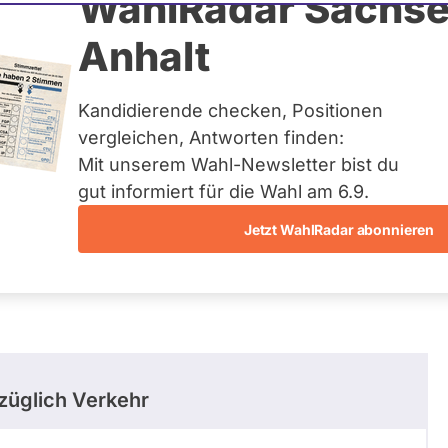
rkert
WahlRadar Sachse
Anhalt
uelles und kein zukünftiges
idatur auf Landes-, Bundes-
ndidaturen über eine
Kandidierende checken, Positionen
t erfasst.
vergleichen, Antworten finden:
Mit unserem Wahl-Newsletter bist du
gut informiert für die Wahl am 6.9.
Jetzt WahlRadar abonnieren
entätigkeiten
Abstimmungen
Ausschuss-Mi
üglich Verkehr