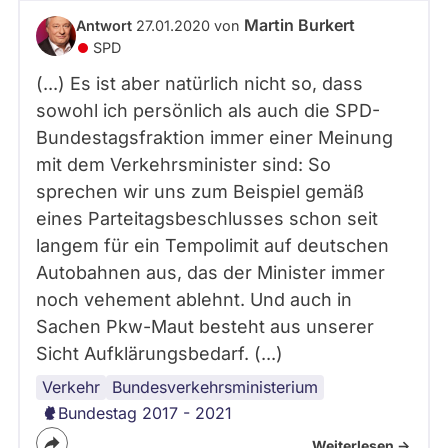
abgeordnetenwatch
Martin Burkert
Antwort
27.01.2020 von
befragt
SPD
werden.
(...) Es ist aber natürlich nicht so, dass
sowohl ich persönlich als auch die SPD-
Bundestagsfraktion immer einer Meinung
mit dem Verkehrsminister sind: So
sprechen wir uns zum Beispiel gemäß
eines Parteitagsbeschlusses schon seit
langem für ein Tempolimit auf deutschen
Autobahnen aus, das der Minister immer
noch vehement ablehnt. Und auch in
Sachen Pkw-Maut besteht aus unserer
Sicht Aufklärungsbedarf. (...)
Verkehr
Bundestag
Koalition
Bundesregierung
Bundesverkehrsministerium
Bundestag 2017 - 2021
Weiterlesen ->