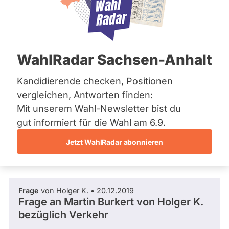
SPD
Bremen
Hamburg
Dieser Politiker hat kein aktuelles und kein
Hessen
zukünftiges Mandat und keine
Mecklenburg-Vorpommern
Direktandidatur auf Landes-, Bundes- oder
EU-Ebene. Mögliche Kandidaturen über eine
Niedersachsen
WahlRadar Sachsen-Anhalt
Wahlliste werden bei uns nicht erfasst.
Nordrhein-Westfalen
Rheinland-Pfalz
Saarland
Kandidierende checken, Positionen
Sachsen
vergleichen, Antworten finden:
Sachsen-Anhalt
Die Fragefunktion ist für diese Person
Mit unserem Wahl-Newsletter bist du
Sachsen-Anhalt
Nur
derzeit nicht aktiv.
Schleswig-Holstein
gut informiert für die Wahl am 6.9.
Politiker:innen
Thüringen
Jetzt WahlRadar abonnieren
mit
Fragen und Antworten
Archiv
aktiven
Kandidaturen
Über uns
oder
Frage
von Holger K. • 20.12.2019
Spenden
Mandaten
Frage an Martin Burkert von
Holger K.
können
bezüglich Verkehr
über