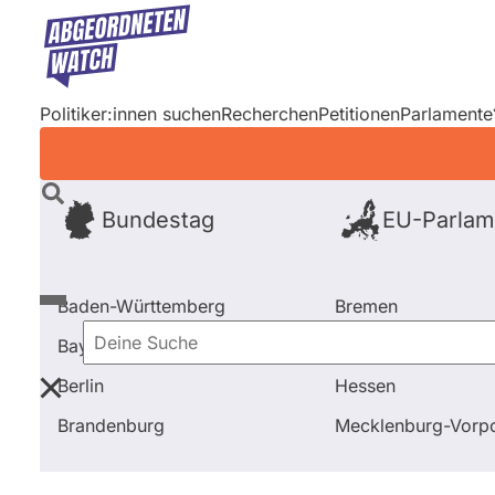
Direkt
zum
Inhalt
Politiker:innen suchen
Recherchen
Petitionen
Parlamente
Bundestag
EU-Parlam
Baden-Württemberg
Bremen
Bayern
Hamburg
Deine
Berlin
Hessen
Suche
Startseite
Frage stellen
Marlene Mortler
Brandenburg
Mecklenburg-Vor