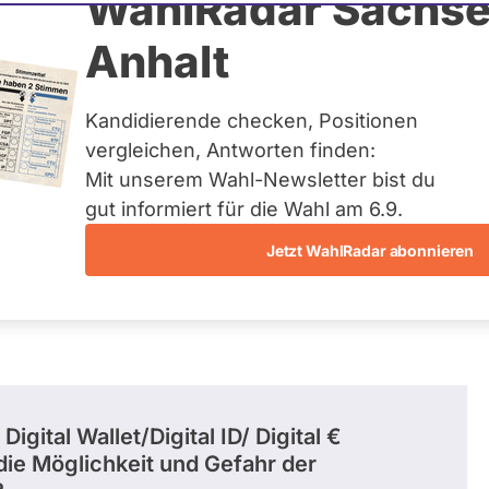
ortler
WahlRadar Sachse
Anhalt
tuelles und kein zukünftiges
idatur auf Landes-, Bundes-
ndidaturen über eine
Kandidierende checken, Positionen
t erfasst.
vergleichen, Antworten finden:
Mit unserem Wahl-Newsletter bist du
gut informiert für die Wahl am 6.9.
Jetzt WahlRadar abonnieren
entätigkeiten
Abstimmungen
Ausschuss-Mi
gital Wallet/Digital ID/ Digital €
die Möglichkeit und Gefahr der