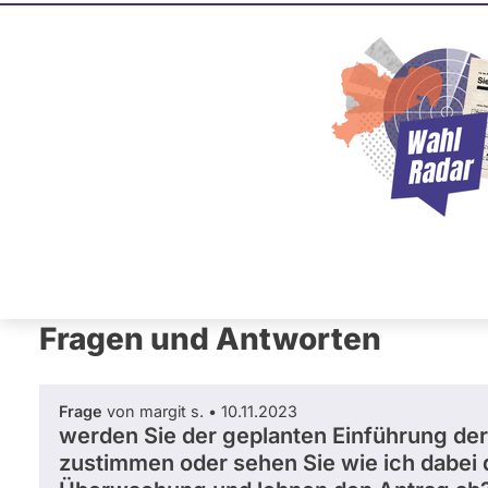
Marlene M
CSU
Diese Politikerin hat kein ak
Mandat und keine Direktand
oder EU-Ebene. Mögliche Ka
Wahlliste werden bei uns nich
Primäre
Übersicht
Fragen und Antworten
Neb
Reiter
Fragen und Antworten
Frage
von margit s. • 10.11.2023
werden Sie der geplanten Einführung der Di
zustimmen oder sehen Sie wie ich dabei 