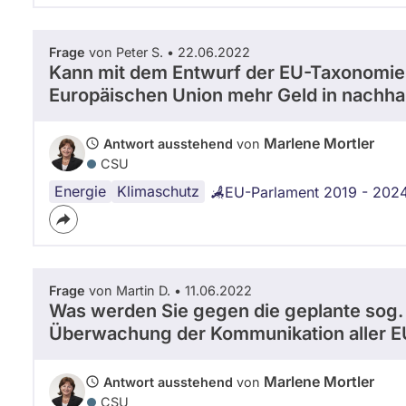
Frage
von Peter S. • 22.06.2022
Kann mit dem Entwurf der EU-Taxonomie 
Europäischen Union mehr Geld in nachhal
Marlene Mortler
Antwort ausstehend
von
CSU
Energie
fossile
Klimaschutz
EU-Parlament 2019 - 202
Ressourcen
Frage
von Martin D. • 11.06.2022
Was werden Sie gegen die geplante sog. 
Überwachung der Kommunikation aller E
Marlene Mortler
Antwort ausstehend
von
CSU