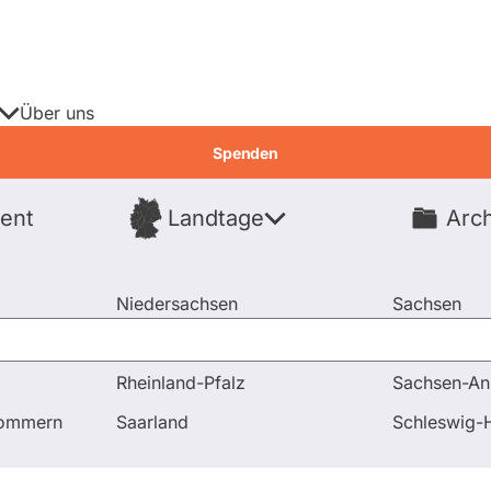
Über uns
Spenden
ent
Landtage
Arch
Spenden
Niedersachsen
Sachsen
Nordrhein-Westfalen
Sachsen-An
Rheinland-Pfalz
Sachsen-An
pommern
Saarland
Schleswig-H