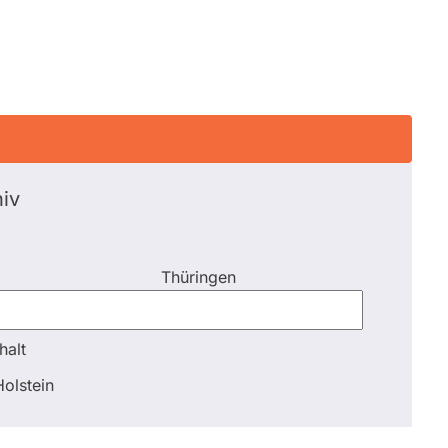
iv
Thüringen
halt
halt
olstein
Schli