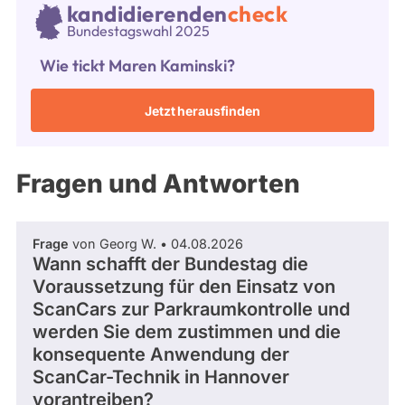
während
3
kandidierenden
check
aktueller
Bundestagswahl 2025
Kandidaturen
und
Wie tickt Maren Kaminski?
Mandate
gestellt
wurden.
Jetzt herausfinden
Solche
aus
vergangenen
Kandidaturen
und
Fragen und Antworten
Mandaten
werden
nicht
berücksichtigt.
Frage
von Georg W. • 04.08.2026
Wann schafft der Bundestag die
Voraussetzung für den Einsatz von
ScanCars zur Parkraumkontrolle und
werden Sie dem zustimmen und die
konsequente Anwendung der
ScanCar-Technik in Hannover
vorantreiben?