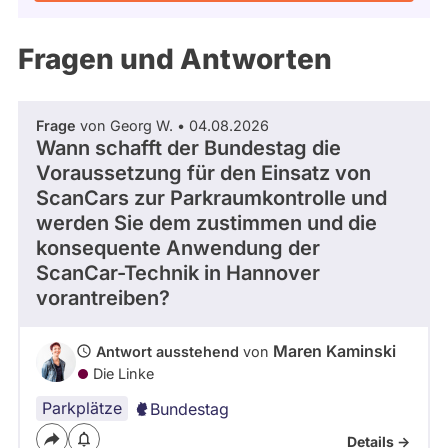
Kandidaturen
und
Mandaten
Fragen und Antworten
werden
nicht
berücksichtigt.
Frage
von Georg W. • 04.08.2026
Wann schafft der Bundestag die
Voraussetzung für den Einsatz von
ScanCars zur Parkraumkontrolle und
werden Sie dem zustimmen und die
konsequente Anwendung der
ScanCar-Technik in Hannover
vorantreiben?
Maren Kaminski
Antwort ausstehend
von
Die Linke
Parkplätze
Bundestag
Details ->