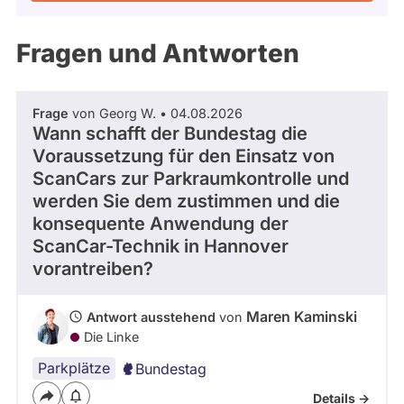
Kandidaturen
und
Mandaten
Fragen und Antworten
werden
nicht
berücksichtigt.
Frage
von Georg W. • 04.08.2026
Wann schafft der Bundestag die
Voraussetzung für den Einsatz von
ScanCars zur Parkraumkontrolle und
werden Sie dem zustimmen und die
konsequente Anwendung der
ScanCar-Technik in Hannover
vorantreiben?
Maren Kaminski
Antwort ausstehend
von
Die Linke
Parkplätze
Bundestag
Details ->