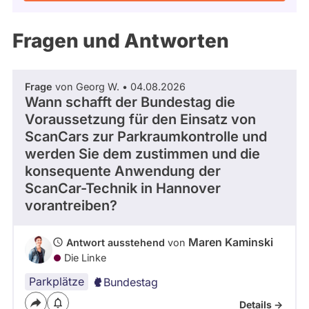
Kandidaturen
und
Mandaten
Fragen und Antworten
werden
nicht
berücksichtigt.
Frage
von Georg W. • 04.08.2026
Wann schafft der Bundestag die
Voraussetzung für den Einsatz von
ScanCars zur Parkraumkontrolle und
werden Sie dem zustimmen und die
konsequente Anwendung der
ScanCar-Technik in Hannover
vorantreiben?
Maren Kaminski
Antwort ausstehend
von
Die Linke
Parkplätze
Bundestag
Details ->