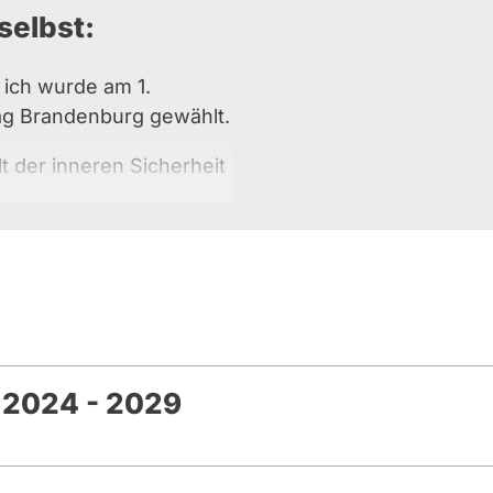
selbst:
 ich wurde am 1.
ag Brandenburg gewählt.
t der inneren Sicherheit
rch die
den Kulturkreisen,
anderer, sich in unsere
sowie durch fehlende
gane, effektiv für die
es zu sorgen, vielfach
 2024 - 2029
eichenden Zerfall des
enen Jahren mit großer
rch meine tägliche