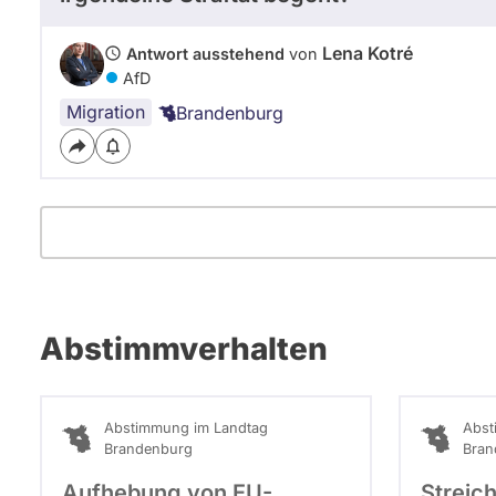
Lena Kotré
Antwort ausstehend
von
AfD
Migration
Brandenburg
Abstimmverhalten
Abstimmung im Landtag
Abst
Brandenburg
Bran
Aufhebung von EU-
Streic