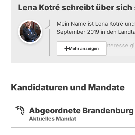
Lena Kotré schreibt über sich 
Mein Name ist Lena Kotré und
September 2019 in den Landt
Mein besonderes Interesse gil
Mehr anzeigen
in unserem Land. Diese ist du
Masseneinwanderung aus frem
durch den Unwillen vieler Zuw
Gesellschaft zu integrieren, 
Kandidaturen und Mandate
Bereitschaft der staatlichen Or
Durchsetzung geltenden Recht
gefährdet.
Abgeordnete Brandenburg
Als Juristin habe ich den schl
Aktuelles Mandat
Rechtsstaates in den vergang
Sorge beobachten müssen. Du