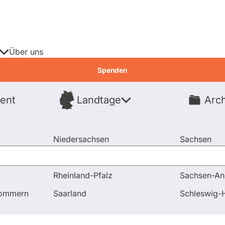
Über uns
Spenden
ent
Landtage
Arch
Spenden
Niedersachsen
Sachsen
Nordrhein-Westfalen
Sachsen-An
Rheinland-Pfalz
Sachsen-An
pommern
Saarland
Schleswig-H