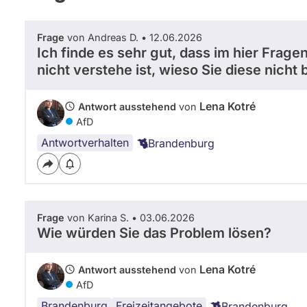
Listenposition
k
10
o
t
Frage
von Andreas D. • 12.06.2026
r
Ich finde es sehr gut, dass im hier Frage
e
nicht verstehe ist, wieso Sie diese nich
.
d
e
Lena Kotré
Antwort ausstehend
von
/
AfD
Antwortverhalten
Brandenburg
Frage
von Karina S. • 03.06.2026
Wie würden Sie das Problem lösen?
Lena Kotré
Antwort ausstehend
von
AfD
Brandenburg
Freizeitangebote
Brandenburg