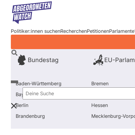
Direkt
zum
Inhalt
Politiker:innen suchen
Recherchen
Petitionen
Parlamente
Bundestag
EU-Parlam
Baden-Württemberg
Bremen
Bayern
Hamburg
Deine
Berlin
Hessen
Suche
Startseite
Frage stellen
Lena Kotré
Brandenburg
Mecklenburg-Vor