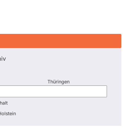
iv
Thüringen
halt
halt
olstein
Schli