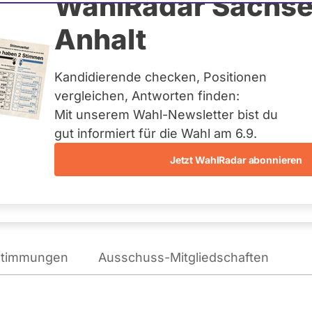
é
WahlRadar Sachse
Anhalt
burg
Kandidierende checken, Positionen
eis:
Barnim III
vergleichen, Antworten finden:
Mit unserem Wahl-Newsletter bist du
gut informiert für die Wahl am 6.9.
Jetzt WahlRadar abonnieren
WAHLKAMPFPOSITIONEN
VON LENA KOTRÉ
stimmungen
Ausschuss-Mitgliedschaften