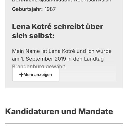
Geburtsjahr
1987
Lena Kotré schreibt über
sich selbst:
Mein Name ist Lena Kotré und ich wurde
am 1. September 2019 in den Landtag
Brandenburg gewählt.
Mehr anzeigen
Mein besonderes Interesse gilt der
inneren Sicherheit in unserem Land.
Diese ist durch die Masseneinwanderung
aus fremden Kulturkreisen, durch den
Kandidaturen und Mandate
Unwillen vieler Zuwanderer, sich in
unsere Gesellschaft zu integrieren, sowie
durch fehlende Bereitschaft der