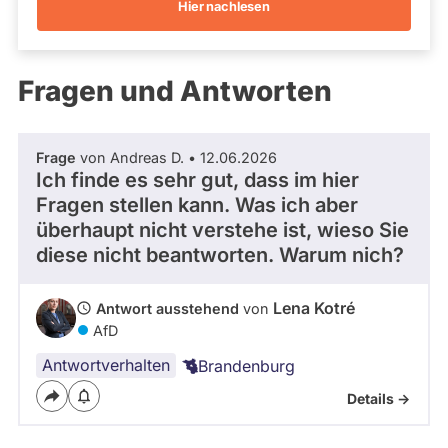
Hier nachlesen
Kandidaturen
und
Mandaten
werden
Fragen und Antworten
nicht
berücksichtigt.
Frage
von Andreas D. • 12.06.2026
Ich finde es sehr gut, dass im hier
Fragen stellen kann. Was ich aber
überhaupt nicht verstehe ist, wieso Sie
diese nicht beantworten. Warum nich?
Lena Kotré
Antwort ausstehend
von
AfD
Antwortverhalten
Brandenburg
Details ->