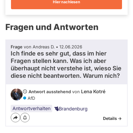
Hier nachlesen
Kandidaturen
und
Mandaten
werden
Fragen und Antworten
nicht
berücksichtigt.
Frage
von Andreas D. • 12.06.2026
Ich finde es sehr gut, dass im hier
Fragen stellen kann. Was ich aber
überhaupt nicht verstehe ist, wieso Sie
diese nicht beantworten. Warum nich?
Lena Kotré
Antwort ausstehend
von
AfD
Antwortverhalten
Brandenburg
Details ->