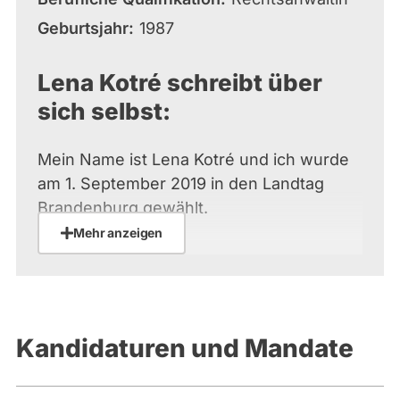
Geburtsjahr
1987
Lena Kotré schreibt über
sich selbst:
Mein Name ist Lena Kotré und ich wurde
am 1. September 2019 in den Landtag
Brandenburg gewählt.
Mehr anzeigen
Mein besonderes Interesse gilt der
inneren Sicherheit in unserem Land.
Diese ist durch die Masseneinwanderung
aus fremden Kulturkreisen, durch den
Kandidaturen und Mandate
Unwillen vieler Zuwanderer, sich in
unsere Gesellschaft zu integrieren, sowie
durch fehlende Bereitschaft der