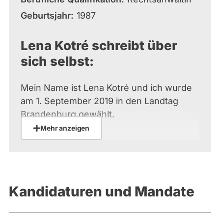
Geburtsjahr
1987
Lena Kotré schreibt über
sich selbst:
Mein Name ist Lena Kotré und ich wurde
am 1. September 2019 in den Landtag
Brandenburg gewählt.
Mehr anzeigen
Mein besonderes Interesse gilt der
inneren Sicherheit in unserem Land.
Diese ist durch die Masseneinwanderung
aus fremden Kulturkreisen, durch den
Kandidaturen und Mandate
Unwillen vieler Zuwanderer, sich in
unsere Gesellschaft zu integrieren, sowie
durch fehlende Bereitschaft der