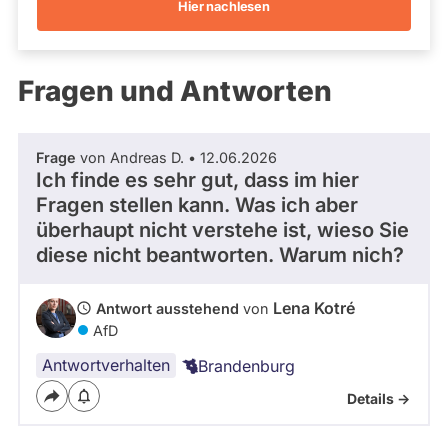
Hier nachlesen
Kandidaturen
und
Mandaten
werden
Fragen und Antworten
nicht
berücksichtigt.
Frage
von Andreas D. • 12.06.2026
Ich finde es sehr gut, dass im hier
Fragen stellen kann. Was ich aber
überhaupt nicht verstehe ist, wieso Sie
diese nicht beantworten. Warum nich?
Lena Kotré
Antwort ausstehend
von
AfD
Antwortverhalten
Brandenburg
Details ->