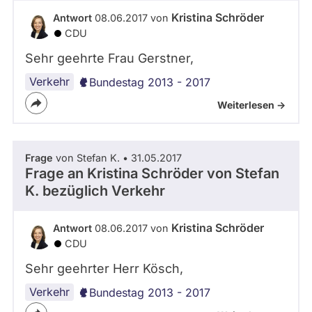
-
abgeordnetenwatch
Kristina Schröder
Antwort
08.06.2017 von
S
befragt
CDU
A
3
werden.
Sehr geehrte Frau Gerstner,
.
0
Verkehr
Bundestag 2013 - 2017
Weiterlesen ->
Frage
von Stefan K. • 31.05.2017
Frage an Kristina Schröder von
Stefan
K.
bezüglich Verkehr
Kristina Schröder
Antwort
08.06.2017 von
CDU
Sehr geehrter Herr Kösch,
Verkehr
Bundestag 2013 - 2017