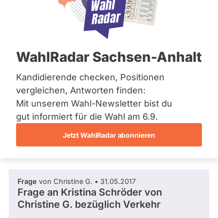
CDU
Bremen
e
Hamburg
Diese Politikerin hat kein aktuelles und kein
n
Hessen
zukünftiges Mandat und keine
c
Mecklenburg-Vorpommern
Direktandidatur auf Landes-, Bundes- oder
e
EU-Ebene. Mögliche Kandidaturen über eine
Niedersachsen
C
WahlRadar Sachsen-Anhalt
Wahlliste werden bei uns nicht erfasst.
Nordrhein-Westfalen
h
Rheinland-Pfalz
a
Saarland
Kandidierende checken, Positionen
p
Sachsen
e
vergleichen, Antworten finden:
Sachsen-Anhalt
Die Fragefunktion ist für diese Person
r
Mit unserem Wahl-Newsletter bist du
Schleswig-Holstein
o
Nur
derzeit nicht aktiv.
Thüringen
gut informiert für die Wahl am 6.9.
n
Politiker:innen
L
Jetzt WahlRadar abonnieren
mit
Archiv
i
Fragen und Antworten
z
aktiven
Über uns
e
Kandidaturen
n
oder
Spenden
z
Frage
von Christine G. • 31.05.2017
C
Mandaten
Frage an Kristina Schröder von
C
können
Christine G.
bezüglich Verkehr
B
Y
über