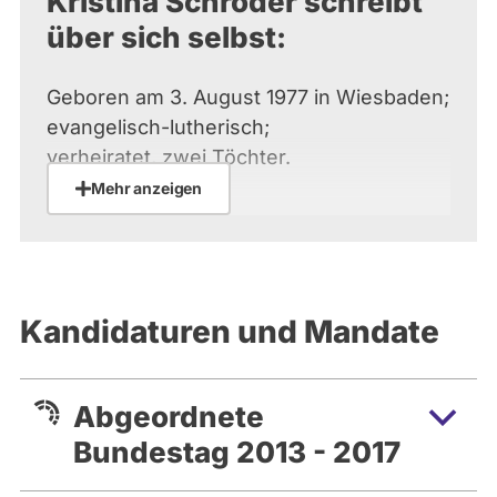
Kristina Schröder schreibt
über sich selbst:
Geboren am 3. August 1977 in Wiesbaden;
evangelisch-lutherisch;
verheiratet, zwei Töchter.
Mehr anzeigen
1988 bis 1997 altsprachliches Gymnasium
in Wiesbaden. 1997 bis
2002 Studium der Soziologie, Geschichte,
Philosophie und Politik
Kandidaturen und Mandate
an der Johannes-Gutenberg-Universität
Mainz, 2002 Abschluss als
Diplomsoziologin. Hospitantin bei der FAZ.
Abgeordnete
2009 Promotion zum Dr.
phil. am Institut für Politikwissenschaft,
Bundestag 2013 - 2017
Universität Mainz.