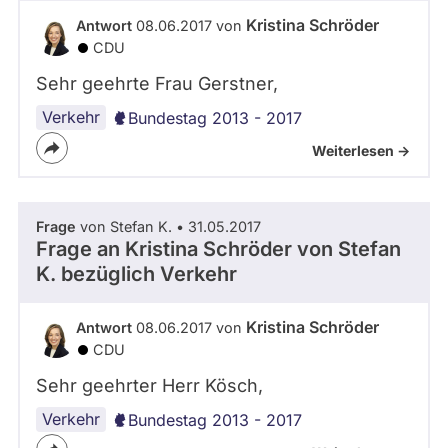
-
abgeordnetenwatch
Kristina Schröder
Antwort
08.06.2017 von
S
befragt
CDU
A
3
werden.
Sehr geehrte Frau Gerstner,
.
0
Verkehr
Bundestag 2013 - 2017
Weiterlesen ->
Frage
von Stefan K. • 31.05.2017
Frage an Kristina Schröder von
Stefan
K.
bezüglich Verkehr
Kristina Schröder
Antwort
08.06.2017 von
CDU
Sehr geehrter Herr Kösch,
Verkehr
Bundestag 2013 - 2017