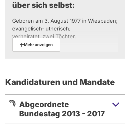
über sich selbst:
Geboren am 3. August 1977 in Wiesbaden;
evangelisch-lutherisch;
verheiratet, zwei Töchter.
Mehr anzeigen
1988 bis 1997 altsprachliches Gymnasium
in Wiesbaden. 1997 bis
2002 Studium der Soziologie, Geschichte,
Philosophie und Politik
Kandidaturen und Mandate
an der Johannes-Gutenberg-Universität
Mainz, 2002 Abschluss als
Diplomsoziologin. Hospitantin bei der FAZ.
Abgeordnete
2009 Promotion zum Dr.
phil. am Institut für Politikwissenschaft,
Bundestag 2013 - 2017
Universität Mainz.