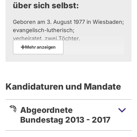
über sich selbst:
Geboren am 3. August 1977 in Wiesbaden;
evangelisch-lutherisch;
verheiratet, zwei Töchter.
Mehr anzeigen
1988 bis 1997 altsprachliches Gymnasium
in Wiesbaden. 1997 bis
2002 Studium der Soziologie, Geschichte,
Philosophie und Politik
Kandidaturen und Mandate
an der Johannes-Gutenberg-Universität
Mainz, 2002 Abschluss als
Diplomsoziologin. Hospitantin bei der FAZ.
Abgeordnete
2009 Promotion zum Dr.
phil. am Institut für Politikwissenschaft,
Bundestag 2013 - 2017
Universität Mainz.