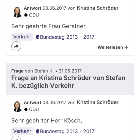
-
abgeordnetenwatch
Kristina Schröder
Antwort
08.06.2017 von
S
befragt
CDU
A
3
werden.
Sehr geehrte Frau Gerstner,
.
0
Verkehr
Bundestag 2013 - 2017
Weiterlesen ->
Frage
von Stefan K. • 31.05.2017
Frage an Kristina Schröder von
Stefan
K.
bezüglich Verkehr
Kristina Schröder
Antwort
08.06.2017 von
CDU
Sehr geehrter Herr Kösch,
Verkehr
Bundestag 2013 - 2017