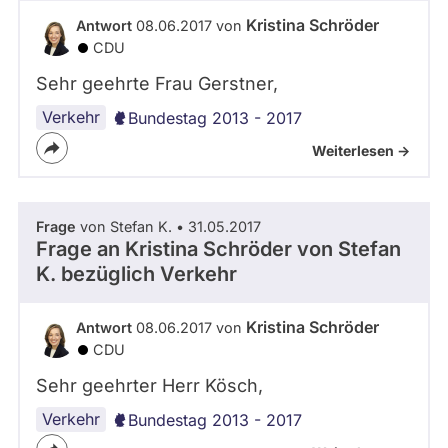
-
abgeordnetenwatch
Kristina Schröder
Antwort
08.06.2017 von
S
befragt
CDU
A
3
werden.
Sehr geehrte Frau Gerstner,
.
0
Verkehr
Bundestag 2013 - 2017
Weiterlesen ->
Frage
von Stefan K. • 31.05.2017
Frage an Kristina Schröder von
Stefan
K.
bezüglich Verkehr
Kristina Schröder
Antwort
08.06.2017 von
CDU
Sehr geehrter Herr Kösch,
Verkehr
Bundestag 2013 - 2017