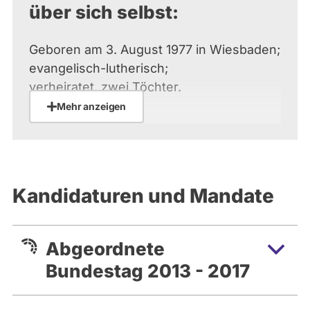
über sich selbst:
Geboren am 3. August 1977 in Wiesbaden;
evangelisch-lutherisch;
verheiratet, zwei Töchter.
Mehr anzeigen
1988 bis 1997 altsprachliches Gymnasium
in Wiesbaden. 1997 bis
2002 Studium der Soziologie, Geschichte,
Philosophie und Politik
Kandidaturen und Mandate
an der Johannes-Gutenberg-Universität
Mainz, 2002 Abschluss als
Diplomsoziologin. Hospitantin bei der FAZ.
Abgeordnete
2009 Promotion zum Dr.
phil. am Institut für Politikwissenschaft,
Bundestag 2013 - 2017
Universität Mainz.