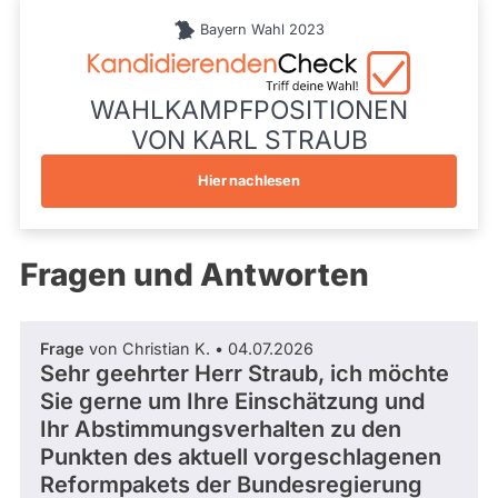
während
Oberbayern
aktueller
Bayern Wahl 2023
Listenposition
Kandidaturen
43
und
Mandate
gestellt
WAHLKAMPFPOSITIONEN
wurden.
VON KARL STRAUB
Solche
aus
vergangenen
Hier nachlesen
Kandidaturen
und
Mandaten
werden
Fragen und Antworten
nicht
berücksichtigt.
Frage
von Christian K. • 04.07.2026
Sehr geehrter Herr Straub, ich möchte
Sie gerne um Ihre Einschätzung und
Ihr Abstimmungsverhalten zu den
Punkten des aktuell vorgeschlagenen
Reformpakets der Bundesregierung