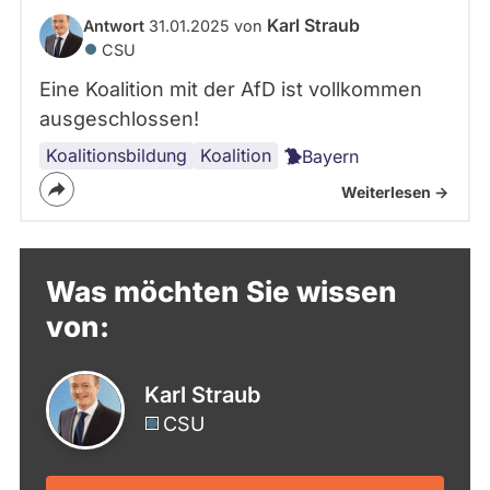
Karl Straub
Antwort
31.01.2025 von
CSU
Eine Koalition mit der AfD ist vollkommen
ausgeschlossen!
Koalitionsbildung
Union
AfD
Regierungsbildung
Koalition
Bayern
Weiterlesen ->
Was möchten Sie wissen
von:
Karl Straub
CSU