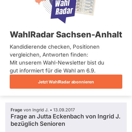
CDU
Bremen
Hamburg
Diese Politikerin hat kein aktuelles und kein
Hessen
zukünftiges Mandat und keine
Mecklenburg-Vorpommern
Direktandidatur auf Landes-, Bundes- oder
EU-Ebene. Mögliche Kandidaturen über eine
Niedersachsen
WahlRadar Sachsen-Anhalt
Wahlliste werden bei uns nicht erfasst.
Nordrhein-Westfalen
Rheinland-Pfalz
Saarland
Kandidierende checken, Positionen
Sachsen
vergleichen, Antworten finden:
Sachsen-Anhalt
Die Fragefunktion ist für diese Person
Mit unserem Wahl-Newsletter bist du
Sachsen-Anhalt
Nur
derzeit nicht aktiv.
Schleswig-Holstein
gut informiert für die Wahl am 6.9.
Politiker:innen
Thüringen
Jetzt WahlRadar abonnieren
mit
Fragen und Antworten
Archiv
aktiven
Kandidaturen
Über uns
oder
Frage
von Ingrid J. • 13.09.2017
Spenden
Mandaten
Frage an Jutta Eckenbach von
Ingrid J.
können
bezüglich Senioren
über