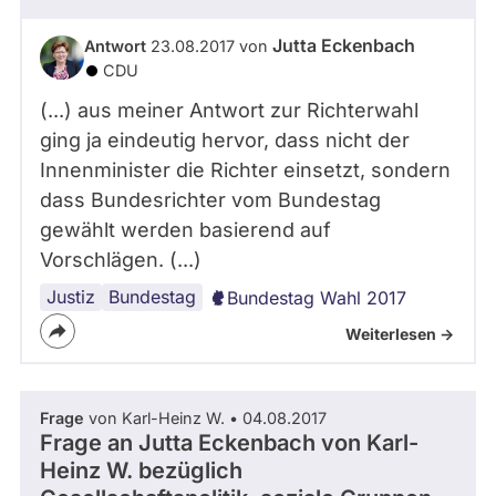
Jutta Eckenbach
Antwort
23.08.2017 von
CDU
(...) aus meiner Antwort zur Richterwahl
ging ja eindeutig hervor, dass nicht der
Innenminister die Richter einsetzt, sondern
dass Bundesrichter vom Bundestag
gewählt werden basierend auf
Vorschlägen. (...)
Justiz
Wahl
Richter:in
Bundestag
Bundestag Wahl 2017
Weiterlesen ->
Frage
von Karl-Heinz W. • 04.08.2017
Frage an Jutta Eckenbach von
Karl-
Heinz W.
bezüglich