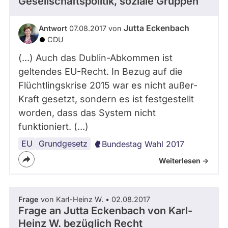
Gesellschaftspolitik, soziale Gruppen
Jutta Eckenbach
Antwort
07.08.2017 von
CDU
(...) Auch das Dublin-Abkommen ist
geltendes EU-Recht. In Bezug auf die
Flüchtlingskrise 2015 war es nicht außer-
Kraft gesetzt, sondern es ist festgestellt
worden, dass das System nicht
funktioniert. (...)
EU
Flüchtlingspolitik
Europäische
Grundgesetz
Bundestag Wahl 2017
Flüchtlingspolitik
Weiterlesen ->
Frage
von Karl-Heinz W. • 02.08.2017
Frage an Jutta Eckenbach von
Karl-
Heinz W.
bezüglich Recht