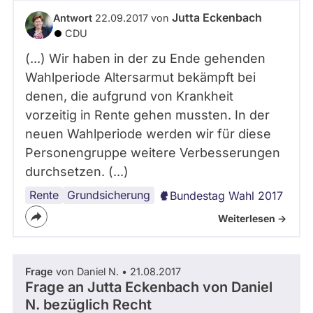
abgeordnetenwatch
Jutta Eckenbach
Antwort
22.09.2017 von
befragt
CDU
werden.
(...) Wir haben in der zu Ende gehenden
Wahlperiode Altersarmut bekämpft bei
denen, die aufgrund von Krankheit
vorzeitig in Rente gehen mussten. In der
neuen Wahlperiode werden wir für diese
Personengruppe weitere Verbesserungen
durchsetzen. (...)
Rente
Existenzminimum
Altersarmut
Grundsicherung
Bundestag Wahl 2017
Weiterlesen ->
Frage
von Daniel N. • 21.08.2017
Frage an Jutta Eckenbach von
Daniel
N.
bezüglich Recht