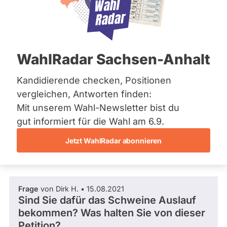
CDU
Bremen
Hamburg
Dieser Politiker hat kein aktuelles und kein
Hessen
zukünftiges Mandat und keine
Mecklenburg-Vorpommern
Direktandidatur auf Landes-, Bundes- oder
EU-Ebene. Mögliche Kandidaturen über eine
Niedersachsen
WahlRadar Sachsen-Anhalt
Wahlliste werden bei uns nicht erfasst.
Nordrhein-Westfalen
Rheinland-Pfalz
Saarland
Kandidierende checken, Positionen
Sachsen
vergleichen, Antworten finden:
Sachsen-Anhalt
Die Fragefunktion ist für diese Person
Mit unserem Wahl-Newsletter bist du
Sachsen-Anhalt
Nur
derzeit nicht aktiv.
Schleswig-Holstein
gut informiert für die Wahl am 6.9.
Politiker:innen
Thüringen
Jetzt WahlRadar abonnieren
mit
Fragen und Antworten
Archiv
aktiven
Kandidaturen
Über uns
oder
Frage
von Dirk H. • 15.08.2021
Spenden
Mandaten
Sind Sie dafür das Schweine Auslauf
können
bekommen? Was halten Sie von dieser
über
Petition?