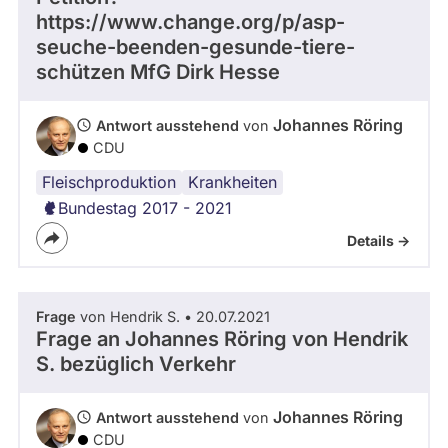
https://www.change.org/p/asp-
abgeordnetenwatch
seuche-beenden-gesunde-tiere-
befragt
schützen MfG Dirk Hesse
werden.
Johannes Röring
Antwort ausstehend
von
CDU
Fleischproduktion
Krankheiten
Bundestag 2017 - 2021
Details ->
Frage
von Hendrik S. • 20.07.2021
Frage an Johannes Röring von
Hendrik
S.
bezüglich Verkehr
Johannes Röring
Antwort ausstehend
von
CDU